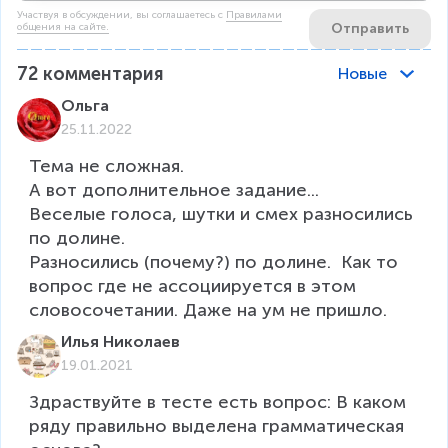
Участвуя в обсуждении, вы соглашаетесь c
Правилами
Отправить
общения на сайте.
72
комментария
Новые
Ольга
25.11.2022
Тема не сложная. 

А вот дополнительное задание...

Веселые голоса, шутки и смех разносились 
по долине. 

Разносились (почему?) по долине.  Как то 
вопрос где не ассоциируется в этом 
словосочетании. Даже на ум не пришло. 
Илья Николаев
19.01.2021
Здраствуйте в тесте есть вопрос: В каком 
ряду правильно выделена грамматическая 