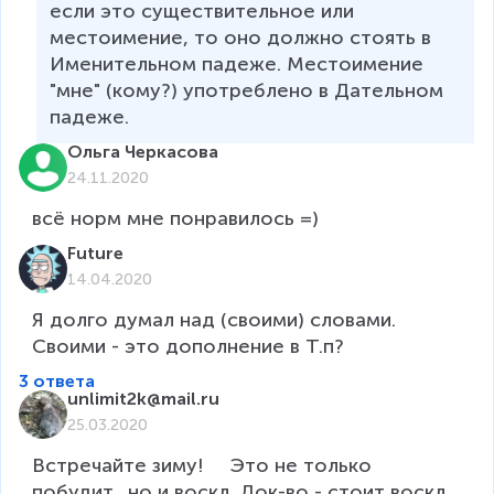
если это существительное или 
местоимение, то оно должно стоять в 
Именительном падеже. Местоимение 
"мне" (кому?) употреблено в Дательном 
падеже.
Ольга Черкасова
24.11.2020
всё норм мне понравилось =)
Future
14.04.2020
Я долго думал над (своими) словами. 
Своими - это дополнение в Т.п? 
3 ответа
unlimit2k@mail.ru
25.03.2020
Встречайте зиму!     Это не только 
побудит., но и воскл. Док-во - стоит воскл 