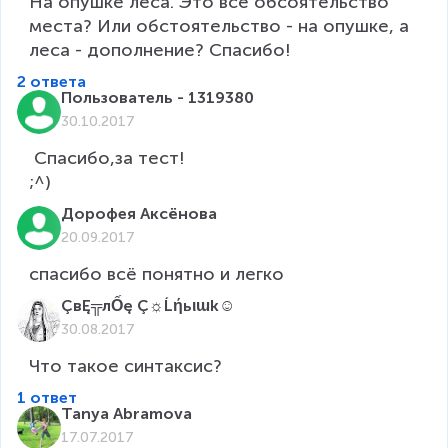
На опушке леса. Это всё обсоятельство 
места? Или обстоятельство - на опушке, а 
леса - дополнение? Спасибо!
2 ответа
Пользователь - 1319380
30.10.2017
 Спасибо,за тест!

;^)
Дорофея Аксёнова
20.09.2017
спасибо всё понятно и легко
ÇвĘ╦лỐę Ç☼Ĺήьιɯk☺
30.08.2017
Что такое синтаксис? 
1 ответ
Tanya Abramova
17.07.2017