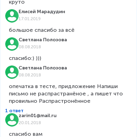
круто
Елисей Марадудин
17.01.2019
большое спасибо за всё 
Светлана Полозова
08.08.2018
спасибо:) )))
Светлана Полозова
08.08.2018
опечатка в тесте, придложение Напиши 
письмо не распрастранёное , а пишет что 
1 ответ
zarin01@mail.ru
20.01.2018