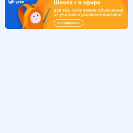
Обучение
ИнтернетУрок
Помощь
© ИнтернетУрок, 2009-
2026
8 (800) 775-41-21
info@interneturok.ru
101 000, г. Москва а/я 711 ООО «ИНТЕРДА»
Соглашение о пользовании сайтом