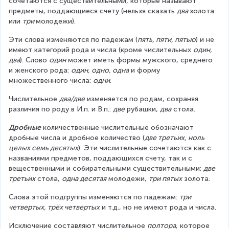
сочетаются с существительными, которые называют 
предметы, поддающиеся счету (нельзя сказать 
два 
золота 
или 
три 
молодежи).
Эти слова изменяются по падежам (
пять, пяти, пятью
) и не 
имеют категорий рода и числа (кроме числительных 
один, 
два
). Слово 
один
 может иметь формы мужского, среднего 
и женского рода: 
один, одно, одна
 и форму 
множественного числа: 
одни
.
Числительное 
два/две
 изменяется по родам, сохраняя 
различия по роду в И.п. и В.п.: 
две
 рубашки, 
два
 стола.
Дробные
 количественные числительные обозначают 
дробные числа и дробное количество (
две третьих, ноль 
целых семь десятых
). Эти числительные сочетаются как с 
названиями предметов, поддающихся счету, так и с 
вещественными и собирательными существительными: 
две 
третьих
 стола, 
одна десятая
 молодежи, 
три пятых
 золота.
Слова этой подгруппы изменяются по падежам: 
три 
четвертых, трёх четвертых
 и т.д., но не имеют рода и числа.
Исключение составляют числительное 
полтора
, которое 