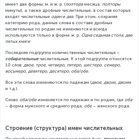
имеет две формы: м. и ж. р. (
полтора
 месяца, 
полторы
минуты), а также дробные числительные, в состав которых 
входят числительные 
один
 и 
два
. При этом, сохраняя 
категорию рода, данные слова в составе дробных 
числительных по родам не изменяются и всегда 
используются только в форме ж. р. 
Одна седьмая стола, две 
пятых книги
.
Последняя подгруппа количественных числительных – 
собирательные
 числительные. К этой подгруппе относятся 
10 слов: 
двое, трое, четверо, пятеро, шестеро, семеро, 
восьмеро, девятеро, десятеро, оба/обе
.
Все эти слова изменяются по падежам (
двое, двоих, двоим
и т.д.).
Слово 
оба/обе
 изменяется по падежам и по родам, где 
оба
– форма мужского и среднего рода, 
обе
 – женского рода.
Строение (структура) имен числительных
По своей структуре числительные могут быть 
простыми, 