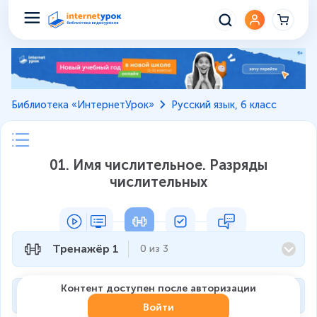
Библиотека «ИнтернетУрок»
Русский язык, 6 класс
01. Имя числительное. Разряды
числительных
Тренажёр 1
0
из
3
Контент доступен после авторизации
Тренажёр 2
0
из
3
Войти