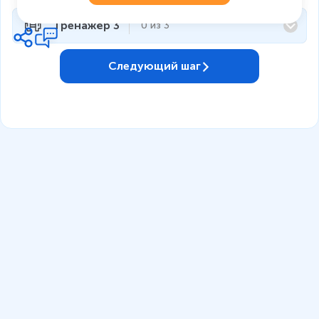
Тренажёр 3
0
из
3
Следующий шаг