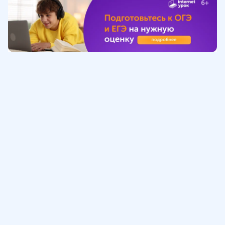
Обучение
ИнтернетУрок
Помощь
© ИнтернетУрок, 2009-
2026
8 (800) 775-41-21
info@interneturok.ru
101 000, г. Москва а/я 711 ООО «ИНТЕРДА»