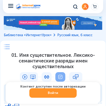
Библиотека «ИнтернетУрок»
Русский язык, 6 класс
01. Имя существительное. Лексико-
семантические разряды имен
существительных
Контент доступен после авторизации
Тренировка
Войти
0
из
7
1