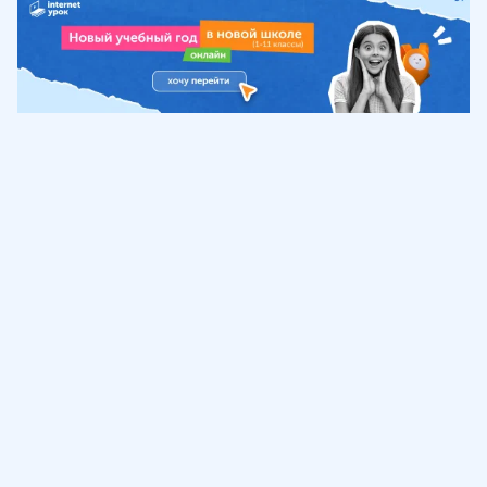
Обучение
ИнтернетУрок
Помощь
© ИнтернетУрок, 2009-
2026
8 (800) 775-41-21
info@interneturok.ru
101 000, г. Москва а/я 711 ООО «ИНТЕРДА»