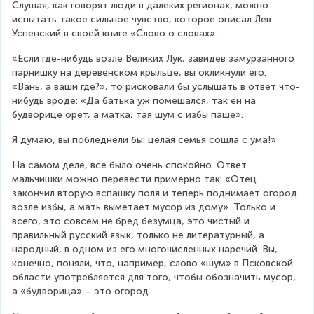
Слушая, как говорят люди в далеких регионах, можно 
испытать такое сильное чувство, которое описал Лев 
Успенский в своей книге «Слово о словах».
«Если где-нибудь возле Великих Лук, завидев замурзанного 
парнишку на деревенском крыльце, вы окликнули его: 
«Вань, а ваши где?», то рисковали бы услышать в ответ что-
нибудь вроде: «Да батька уж помешался, так ён на 
будворице орёт, а матка, тая шум с избы паше».
Я думаю, вы побледнели бы: целая семья сошла с ума!»
На самом деле, все было очень спокойно. Ответ 
мальчишки можно перевести примерно так: «Отец 
закончил вторую вспашку поля и теперь поднимает огород 
возле избы, а мать выметает мусор из дому». Только и 
всего, это совсем не бред безумца, это чистый и 
правильный русский язык, только не литературный, а 
народный, в одном из его многочисленных наречий. Вы, 
конечно, поняли, что, например, слово «шум» в Псковской 
области употребляется для того, чтобы обозначить мусор, 
а «будворица» – это огород.