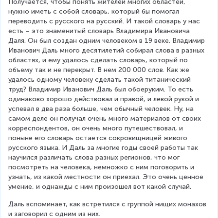
Получается, чтобы понять жителей многих областей, 
нужно иметь с собой словарь, который бы помогал 
переводить с русского на русский. И такой словарь у нас 
есть – это знаменитый словарь Владимира Ивановича 
Даля. Он был создан одним человеком в 19 веке. Владимир 
Иванович Даль много десятилетий собирал слова в разных 
областях, и ему удалось сделать словарь, который по 
объему так и не перекрыт. В нем 200 000 слов. Как же 
удалось одному человеку сделать такой титанический 
труд? Владимир Иванович Даль был обоеруким. То есть 
одинаково хорошо действовал и правой, и левой рукой и 
успевал в два раза больше, чем обычный человек. Ну, на 
самом деле он получал очень много материалов от своих 
корреспондентов, он очень много путешествовал, и 
поныне его словарь остается сокровищницей живого 
русского языка. И Даль за многие годы своей работы так 
научился различать слова разных регионов, что мог 
посмотреть на человека, немножко с ним поговорить и 
узнать, из какой местности он приехал. Это очень ценное 
умение, и однажды с ним произошел вот какой случай.
Даль вспоминает, как встретился с группой нищих монахов 
и заговорил с одним из них.