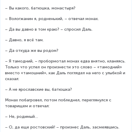
– Вы какого, батюшка, монастыря?
– Вологжанин я, родненький, – отвечал монах.
– Да вы давно в том краю? – спросил Даль.
– Давно, я всё там.
– Да откуда же вы родом?
– Я тамодний, – пробормотал монах едва внятно, кланяясь. 
Только что успел он произнести это слово – «тамодний» 
вместо «тамошний», как Даль поглядел на него с улыбкой и 
сказал:
– А не ярославские вы, батюшка?
Монах побагровел, потом побледнел, переглянулся с 
товарищем и отвечал:
– Не, родимый…
– О, да еще ростовский! – произнес Даль, засмеявшись.