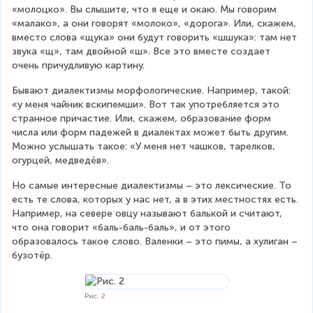
«молоцко». Вы слышите, что я еще и окаю. Мы говорим 
«малако», а они говорят «молоко», «дорога». Или, скажем, 
вместо слова «щука» они будут говорить «шшука»: там нет 
звука «щ», там двойной «ш». Все это вместе создает 
очень причудливую картину.
Бывают диалектизмы морфологические. Например, такой: 
«у меня чайник вскипемши». Вот так употребляется это 
странное причастие. Или, скажем, образование форм 
числа или форм падежей в диалектах может быть другим. 
Можно услышать такое: «У меня нет чашков, тарелков, 
огурцей, медведёв».
Но самые интересные диалектизмы – это лексические. То 
есть те слова, которых у нас нет, а в этих местностях есть. 
Например, на севере овцу называют балькой и считают, 
что она говорит «баль-баль-баль», и от этого 
образовалось такое слово. Валенки – это пимы, а хулиган – 
бузотёр.
Рис. 2