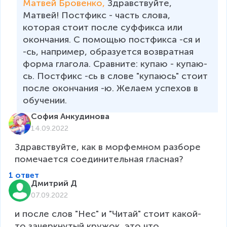
Матвей Бровенко, 
Здравствуйте, 
Матвей! Постфикс - часть слова, 
которая стоит после суффикса или 
окончания. С помощью постфикса -ся и 
-сь, например, образуется возвратная 
форма глагола. Сравните: купаю - купаю-
сь. Постфикс -сь в слове "купаюсь" стоит 
после окончания -ю. Желаем успехов в 
обучении.
София Анкудинова
14.09.2022
Здравствуйте, как в морфемном разборе 
помечается соединительная гласная?
1 ответ
Дмитрий Д
07.09.2022
и после слов "Нес" и "Читай" стоит какой-
то зачеркнутый кружок, это что