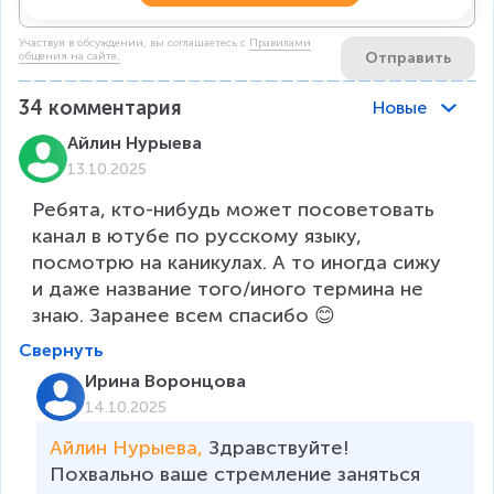
Участвуя в обсуждении, вы соглашаетесь c
Правилами
Отправить
общения на сайте.
34
комментария
Новые
Айлин Нурыева
13.10.2025
Ребята, кто-нибудь может посоветовать 
канал в ютубе по русскому языку, 
посмотрю на каникулах. А то иногда сижу 
и даже название того/иного термина не 
знаю. Заранее всем спасибо 😊
Свернуть
Ирина Воронцова
14.10.2025
Айлин Нурыева, 
Здравствуйте!

Похвально ваше стремление заняться 