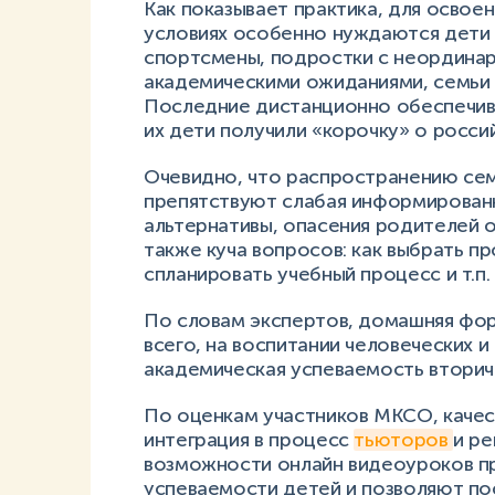
Как показывает практика, для осво
условиях особенно нуждаются дети 
спортсмены, подростки с неордина
академическими ожиданиями, семьи с
Последние дистанционно обеспечива
их дети получили «корочку» о росс
Очевидно, что распространению сем
препятствуют слабая информированн
альтернативы, опасения родителей 
также куча вопросов: как выбрать пр
спланировать учебный процесс и т.п
По словам экспертов, домашняя фо
всего, на воспитании человеческих и
академическая успеваемость вторич
По оценкам участников МКСО, качес
интеграция в процесс
тьюторов
и р
возможности онлайн видеоуроков пр
успеваемости детей и позволяют пос