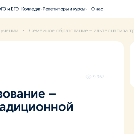
ГЭ и ЕГЭ
Колледж
Репетиторы и курсы
О нас
бучении
Cемейное образование – альтернатива 
9 967
зование –
радиционной