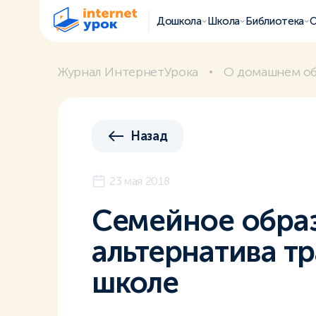
Дошкола
Школа
Библиотека
О
Журнал ИнтернетУрока
О домашнем о
Назад
23 мая 2018
Cемейное обра
альтернатива т
школе