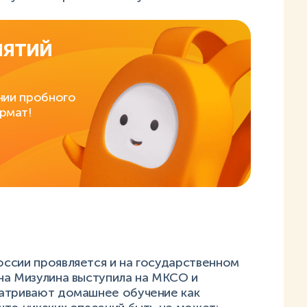
нятий
нии пробного
рмат!
ссии проявляется и на государственном
на Мизулина выступила на МКСО и
матривают домашнее обучение как