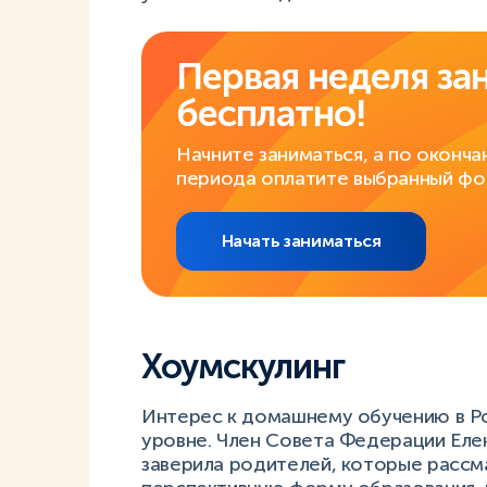
Первая неделя за
бесплатно!
Начните заниматься, а по оконча
периода оплатите выбранный фо
Начать заниматься
Хоумскулинг
Интерес к домашнему обучению в Ро
уровне. Член Совета Федерации Еле
заверила родителей, которые расс