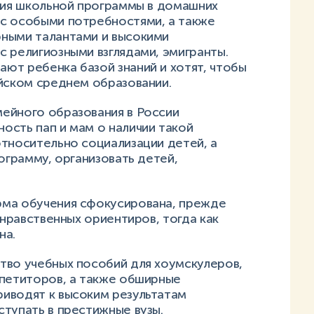
ения школьной программы в домашних
с особыми потребностями, а также
рными талантами и высокими
 религиозными взглядами, эмигранты.
ют ребенка базой знаний и хотят, чтобы
ийском среднем образовании.
ейного образования в России
ость пап и мам о наличии такой
относительно социализации детей, а
ограмму, организовать детей,
.
рма обучения сфокусирована, прежде
 нравственных ориентиров, тогда как
на.
тво учебных пособий для хоумскулеров,
епетиторов, а также обширные
иводят к высоким результатам
тупать в престижные вузы.