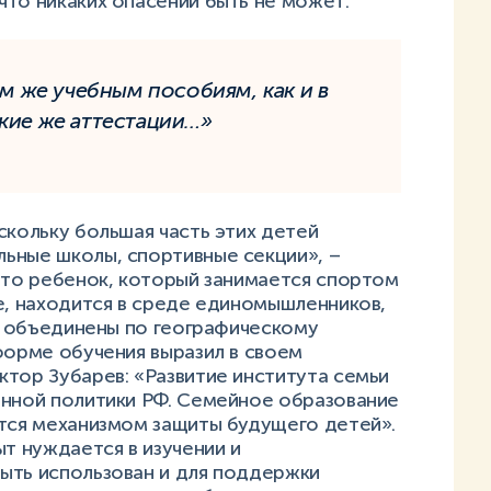
что никаких опасений быть не может:
им же учебным пособиям, как и в
кие же аттестации…»
скольку большая часть этих детей
ьные школы, спортивные секции», –
что ребенок, который занимается спортом
е, находится в среде единомышленников,
ти объединены по географическому
форме обучения выразил в своем
тор Зубарев: «Развитие института семьи
енной политики РФ. Семейное образование
ится механизмом защиты будущего детей».
ыт нуждается в изучении и
ыть использован и для поддержки