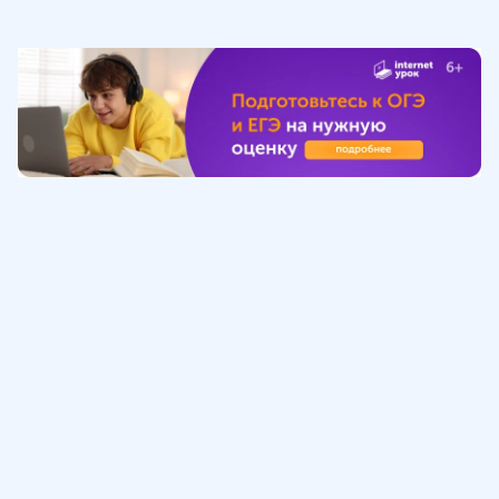
Обучение
ИнтернетУрок
Помощь
© ИнтернетУрок, 2009-
2026
8 (800) 775-41-21
info@interneturok.ru