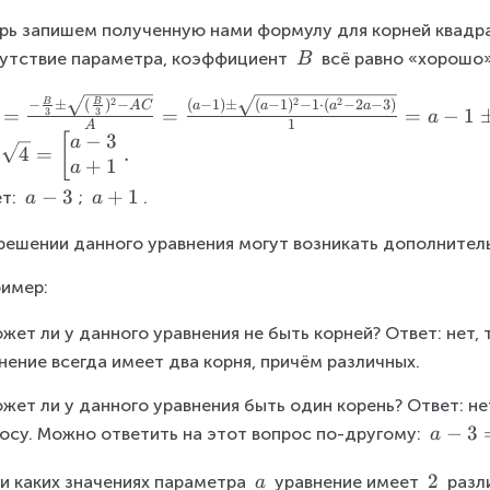
p
^
q
2
m
{
rt
рь запишем полученную нами формулу для корней квадра
(
\
2
{
B
утствие параметра, коэффициент 
 всё равно «хорошо»
B
a
s
}
3
\
-
q
+
}
2
2
2
t
B
B
(
−
1
)
±
(
−
1
)
−
1
⋅
(
−
2
−
3
)
−
±
(
)
−
a
a
a
a
A
C
1
=
=
=
−
1
3
3
a
rt
1
B
A
\
e
)
−
3
[
a
{
x
4
=
.
p
x
x
+
1
a
1
+
m
t
+
a
−
3
a
+
1
т: 
; 
.
a
a
5-
C
\
{
a
-
+
1
=
s
}
^
решении данного уравнения могут возникать дополнител
3
1
\
0
q
{
c
rt
2
имер:
d
{
}
o
2
ожет ли у данного уравнения не быть корней? Ответ: нет, т
-
t
}
нение всегда имеет два корня, причём различных.
2
5
)
a
}
ожет ли у данного уравнения быть один корень? Ответ: н
}
-
}
{
a
−
3
осу. Можно ответить на этот вопрос по-другому: 
a
3
{
5
-
=
5
a
2
2
}
ри каких значениях параметра 
 уравнение имеет 
3
 разл
a
0