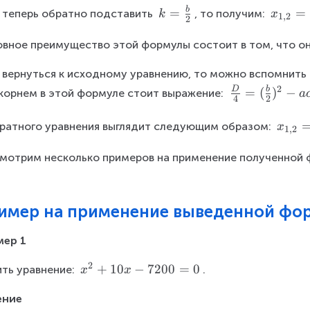
a
=
b
k
=
=
 теперь обратно подставить 
, то получим: 
k
_
x
1
,
2
r
0
2
=
{
g
\
вное преимущество этой формулы состоит в том, что она 
1,
e
fr
2
\
 вернуться к исходному уравнению, то можно вспомнить 
a
}
r
2
D
b
c
\
=
(
)
−
корнем в этой формуле стоит выражение: 
=
a
a
4
2
{
fr
\
x
c
b
a
L
ратного уравнения выглядит следующим образом: 
_
x
{
1
,
2
}
c
a
{
b
{
{
r
мотрим несколько примеров на применение полученной 
1,
\
2
D
g
2
p
}
}
e
}
{
\f
=
имер на применение выведенной фо
\
4
r
\
s
}
a
L
мер 1
q
=
c
a
rt
2
(
x
+
10
−
7200
=
0
{-
ть уравнение: 
.
x
x
r
{
\
^
\f
g
b
fr
ение
{
r
e
^