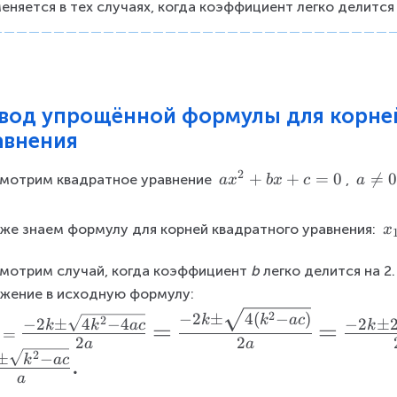
еняется в тех случаях, когда коэффициент легко делится 
вод упрощённой формулы для корне
авнения
2
a
+
+
=
0
a

=
0
мотрим квадратное уравнение 
, 
a
x
b
x
c
a
x
\
x
^
n
же знаем формулу для корней квадратного уравнения: 
x
_
{
e
{
2
q
мотрим случай, когда коэффициент 
b
 легко делится на 2.
1,
}
0
жение в исходную формулу: 
2
+
2
−
2
±
4
(
−
)
}
b
k
k
a
c
2
−
2
±
4
−
4
−
2
±
k
k
a
c
k
=
=
=
=
x
2
2
a
a
2
±
−
\
k
a
c
.
+
a
L
c
x