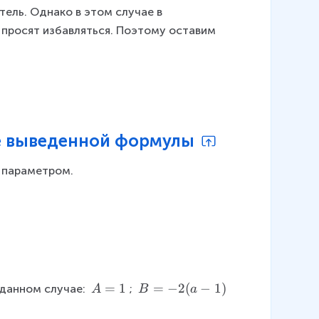
атель. Однако в этом случае в 
 просят избавляться. Поэтому оставим 
е выведенной формулы
 параметром.
A
=
1
B
=
−
2
(
−
1
)
 данном случае: 
; 
A
B
a
=
=