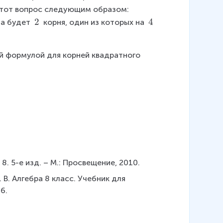
{
этот вопрос следующим образом: 
4
2
2
4
4
да будет 
 корня, один из которых на 
}
\
\
=
t
t
4
й формулой для корней квадратного 
e
e
\
x
x
g
t
t
t
{
{
0
}
}
 8. 5-е изд. – М.: Просвещение, 2010.
. В. Алгебра 8 класс. Учебник для 
6.