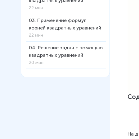
квадратных уравнений
22 мин
03
.
Применение формул
корней квадратных уравнений
22 мин
04
.
Решение задач с помощью
квадратных уравнений
20 мин
05
.
Уравнение x² = a.
Нахождение приближённых
значений квадратного корня
Со
23 мин
06
.
Алгоритм решения
рациональных уравнений
16 мин
На д
07
.
Рациональные уравнения