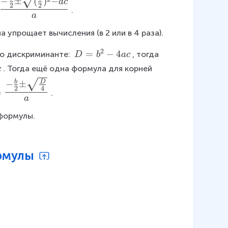
−
±
(
)
−
a
c
2
2
.
a
упрощает вычисления (в 2 или в 4 раза).
f
2
D
=
−
4
о дискриминанте: 
, тогда 
D
b
a
c
=
. Тогда ещё одна формула для корней 
c
b
b
D
−
±
^
2
4
=
.
-
a
{
2
формулы.
}
-
m
4
рмулы
a
c