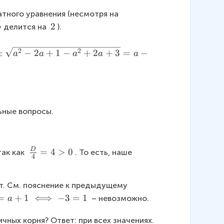
1
-
2
тного уравнения (несмотря на 
(
2
2
 делится на 
).
a
\
-
t
2
2
±
−
2
+
1
−
+
2
+
3
=
−
a
a
a
a
a
1
e
)
x
t
{
}
ьные вопросы.
D
\
=
4
>
0
ак как 
. То есть, наше 
4
fr
a
ет. См. пояснение к предыдущему 
c
=
+
1
{
⟺
−
3
=
1
 – невозможно.
a
D
ичных корня? Ответ: при всех значениях. 
}