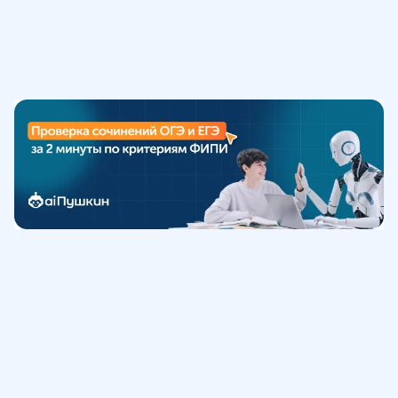
Обучение
ИнтернетУрок