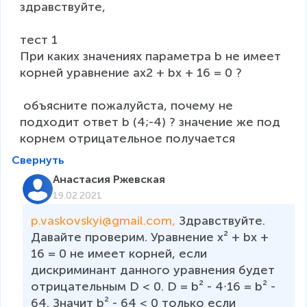
здравствуйте,

тест 1

При каких значениях параметра b не имеет 
корней уравнение ax2 + bx + 16 = 0 ?

 объясните пожалуйста, почему не 
подходит ответ b (4;-4) ? значение же под 
Свернуть
Анастасия Ржевская
19.02.2021
p.vaskovskyi@gmail.com, 
Здравствуйте. 
Давайте проверим. Уравнение x² + bx + 
16 = 0 не имеет корней, если 
дискриминант данного уравнения будет 
отрицательным D < 0. D = b² - 4∙16 = b² - 
64. Значит b² - 64 < 0 только если 