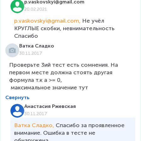
p.vaskovskyi@gmail.com
20.02.2021
p.vaskovskyi@gmail.com, 
Не учёл 
КРУГЛЫЕ скобки, невнимательность 

Спасибо 
Ватка Сладко
30.11.2017
Проверьте 3ий тест есть сомнения. На 
первом месте должна стоять другая 
формула т.к a >= 0,

 максимальное значение тут
Свернуть
Анастасия Ржевская
30.11.2017
Ватка Сладко, 
Спасибо за проявленное 
внимание. Ошибка в тесте не 
обнаружена. 