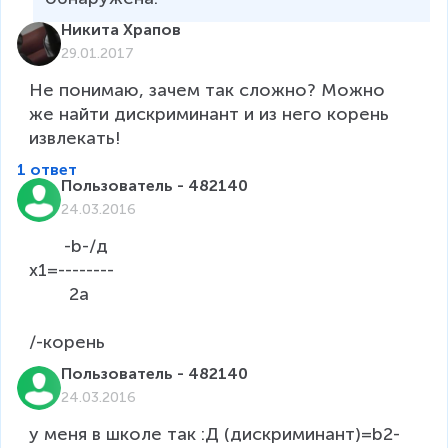
Никита Храпов
29.01.2017
Не понимаю, зачем так сложно? Можно 
же найти дискриминант и из него корень 
извлекать!
1 ответ
Пользователь - 482140
24.03.2016
       -b-/д

x1=-------- 

        2а

Пользователь - 482140
24.03.2016
у меня в школе так :Д (дискриминант)=b2-