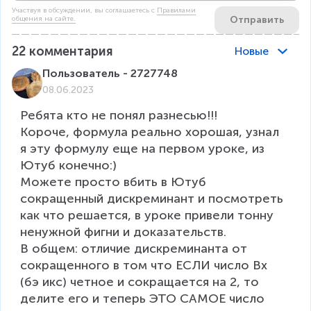
Участвуя в обсуждении, вы соглашаетесь c
Правилами
Отправить
общения на сайте.
22
комментария
Новые
Пользователь - 2727748
08.06.2023
Ребята кто не понял разнесью!!!

Короче, формула реально хорошая, узнал 
я эту формулу еще на первом уроке, из 
Ютуб конечно:)

Можете просто вбить в Ютуб 
сокращенный дискреминант и посмотреть 
как что решается, в уроке привели тонну 
ненужной фигни и доказательств.

В общем: отличие дискреминанта от 
сокращенного в том что ЕСЛИ число Вх 
(бэ икс) четное и сокращается на 2, то 
делите его и теперь ЭТО САМОЕ число 