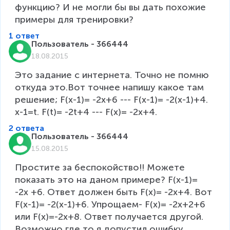
функцию? И не могли бы вы дать похожие 
примеры для тренировки?
1 ответ
Пользователь - 366444
18.08.2015
Это задание с интернета. Точно не помню 
откуда это.Вот точнее напишу какое там 
решение; F(x-1)= -2x+6 --- F(x-1)= -2(x-1)+4. 
x-1=t. F(t)= -2t+4 --- F(x)= -2x+4.
2 ответа
Пользователь - 366444
15.08.2015
Простите за беспокойство!! Можете 
показать это на даном примере? F(x-1)= 
-2x +6. Ответ должен быть F(x)= -2x+4. Вот 
F(x-1)= -2(x-1)+6. Упрощаем- F(x)= -2x+2+6 
или F(x)=-2x+8. Ответ получается другой. 
Возможно где то я допустил ошибку.