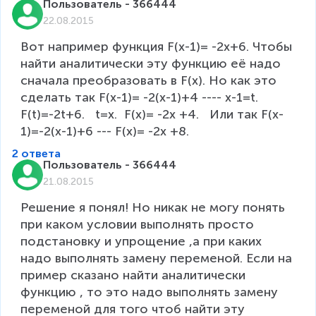
Пользователь - 366444
22.08.2015
Вот например функция F(x-1)= -2x+6. Чтобы 
найти аналитически эту функцию её надо 
сначала преобразовать в F(x). Но как это 
сделать так F(x-1)= -2(x-1)+4 ---- x-1=t. 
F(t)=-2t+6.   t=x.  F(x)= -2x +4.   Или так F(x-
1)=-2(x-1)+6 --- F(x)= -2x +8.
2 ответа
Пользователь - 366444
21.08.2015
Решение я понял! Но никак не могу понять 
при каком условии выполнять просто 
подстановку и упрощение ,а при каких 
надо выполнять замену переменой. Если на 
пример сказано найти аналитически 
функцию , то это надо выполнять замену 
переменой для того чтоб найти эту 