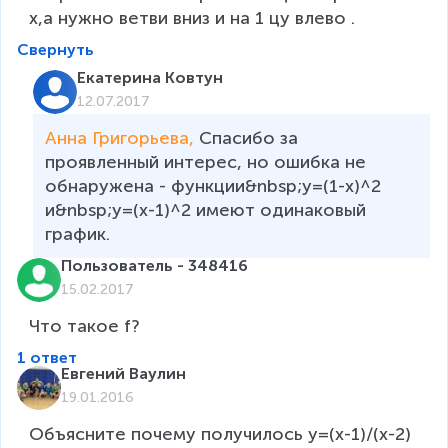
х,а нужно ветви вниз и на 1 цу влево .
Свернуть
Екатерина Ковтун
12.07.2017
Анна Григорьева, 
Спасибо за 
проявленный интерес, но ошибка не 
обнаружена - функции&nbsp;у=(1-х)^2 
и&nbsp;у=(x-1)^2 имеют одинаковый 
график.
Пользователь - 348416
15.02.2017
1 ответ
Евгений Ваулин
19.01.2016
Объясните почему получилось y=(x-1)/(x-2) 