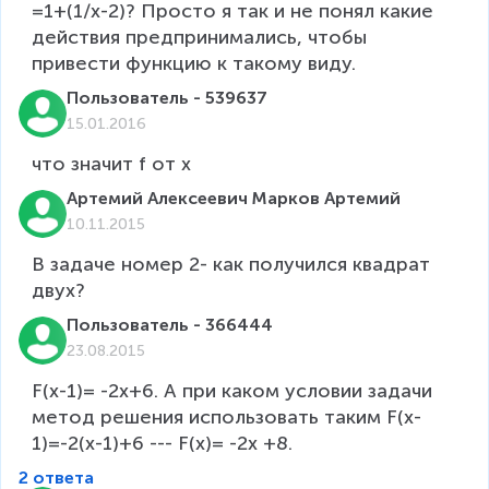
=1+(1/x-2)? Просто я так и не понял какие 
действия предпринимались, чтобы 
привести функцию к такому виду.
Пользователь - 539637
15.01.2016
что значит f от x
Артемий Алексеевич Марков Артемий
10.11.2015
В задаче номер 2- как получился квадрат 
двух?
Пользователь - 366444
23.08.2015
F(x-1)= -2x+6. А при каком условии задачи 
метод решения использовать таким F(x-
1)=-2(x-1)+6 --- F(x)= -2x +8.
2 ответа