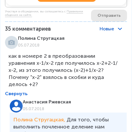
Участвуя в обсуждении, вы соглашаетесь c
Правилами
Отправить
общения на сайте.
35
комментариев
Новые
Полина Стругацкая
05.07.2018
как в номере 2 в преобразовании 
уравнения х-1/х-2 где получилось х-2+2-1/
х-2, из этого получилось (х-2)+1/х-2? 
Почему "х-2" взялось в скобки и куда 
делось +2?
Свернуть
Анастасия Ржевская
05.07.2018
Полина Стругацкая, 
Для того, чтобы 
выполнить почленное деление нам 