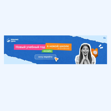
Обучение
ИнтернетУрок