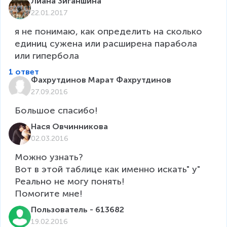
Лиана Зиганшина
22.01.2017
я не понимаю, как определить на сколько 
единиц сужена или расширена парабола 
или гипербола
1 ответ
Фахрутдинов Марат Фахрутдинов
27.09.2016
Большое спасибо!
Нася Овчинникова
02.03.2016
Можно узнать? 

Вот в этой таблице как именно искать" y"

Реально не могу понять! 

Помогите мне! 
Пользователь - 613682
19.02.2016