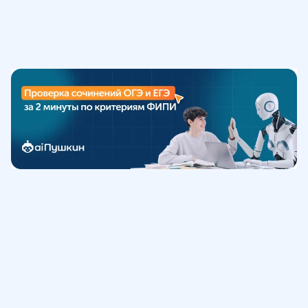
Обучение
ИнтернетУрок
Помощь