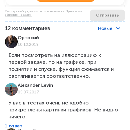
Участвуя в обсуждении, вы соглашаетесь c
Правилами
Отправить
общения на сайте.
12
комментариев
Новые
Ортосий
10.12.2019
Если посмотреть на иллюстрацию к 
первой задаче, то на графике, при 
поднятии и спуске, функция сжимается и 
растягивается соответственно.
Alexander Levin
05.07.2017
У вас в тестах очень не удобно 
прикреплены картинки графиков. Не видно 
ничего.
1 ответ