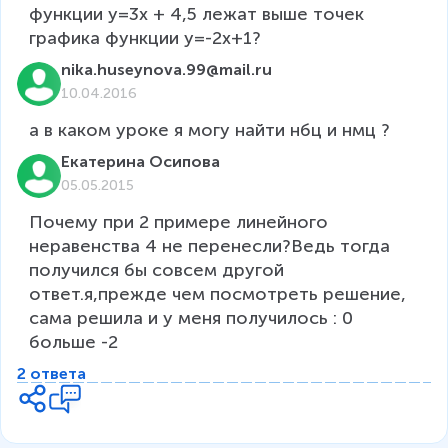
функции y=3х + 4,5 лежат выше точек 
графика функции y=-2х+1?
nika.huseynova.99@mail.ru
10.04.2016
а в каком уроке я могу найти нбц и нмц ?
Екатерина Осипова
05.05.2015
Почему при 2 примере линейного 
неравенства 4 не перенесли?Ведь тогда 
получился бы совсем другой 
ответ.я,прежде чем посмотреть решение, 
сама решила и у меня получилось : 0 
больше -2
2 ответа