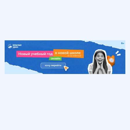
Обучение
ИнтернетУрок