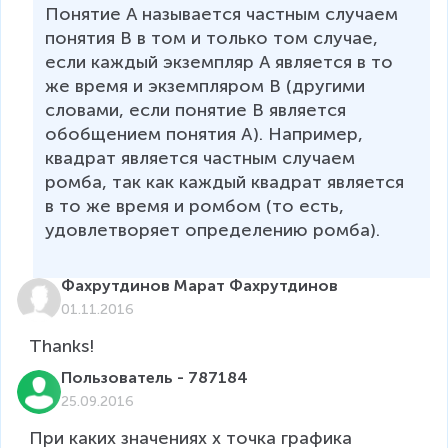
Понятие A называется частным случаем 
понятия B в том и только том случае, 
если каждый экземпляр A является в то 
же время и экземпляром B (другими 
словами, если понятие B является 
обобщением понятия A). 
Например, 
квадрат является частным случаем 
ромба, так как каждый квадрат является 
в то же время и ромбом (то есть, 
удовлетворяет определению ромба).
Фахрутдинов Марат Фахрутдинов
01.11.2016
Thanks!
Пользователь - 787184
25.09.2016
При каких значениях x точка графика 