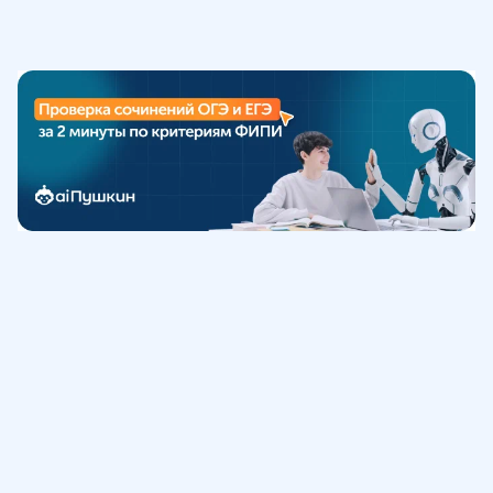
Обучение
ИнтернетУрок
Помощь