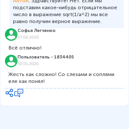
Антон, 
Здравствуйте! Нет. Если мы 
подставим какое-нибудь отрицательное 
число в выражение sqrt(1/a^2) мы все 
равно получим верное выражение. 
Софья Легченко
27.06.2020
Всё отлично!
Пользователь - 1834405
30.01.2020
Жесть как сложно! Со слезами и соплями 
еле как понял!