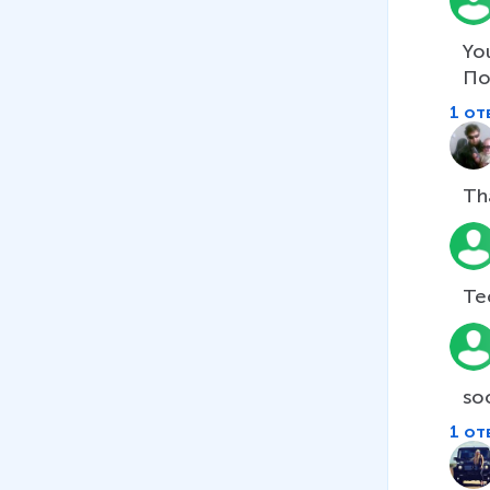
Yo
По
1 от
Th
Те
so
1 от