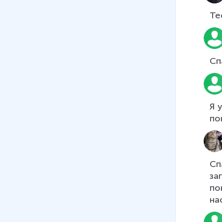
06
.
Прошедшее
продолженное время Past
Те
Continuous
5 мин
07
.
Прошедшее завершенное
Сп
время Past Perfect Simple
6 мин
08
.
Будущее простое время
Я 
Future Simple и оборот be
по
going to для выражения
будущего времени
7 мин
Сп
09
.
Будущее продолженное
за
время Future Continuous и
по
будущее завершенное время
на
Future Perfect
6 мин