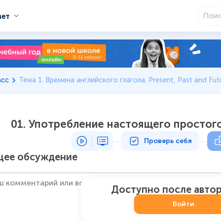
мет
асс
Тема 1. Времена английского глагола. Present, Past and Fu
01. Употребление настоящего простого
Проверь себя
ее обсуждение
Доступно после авто
Войти