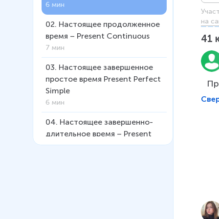
6 мин
Учас
на са
02
.
Настоящее продолженное
время – Present Continuous
41
7 мин
03
.
Настоящее завершенное
простое время Present Perfect
Пр
Simple
Све
6 мин
04
.
Настоящее завершенно-
длительное время – Present
Perfect Continuous
4 мин
05
.
Прошедшее простое время
– Past Simple
5 мин