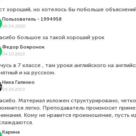
ст хороший, но хотелось бы побольше объяснений
Пользователь - 1994958
06.04.2020
асибо большое за такой хороший урок
Федор Бояронок
04.10.2019
учусь в 7 классе , там уроки английского на английс
нятный и на русском. 
Ника Галенко
04.09.2019
асибо. Материал изложен структурировано, четко 
помнится легко. Преподаватель произносит приме
нимания. Кому не нравится произношение, пусть 
слаждаются.
Карина