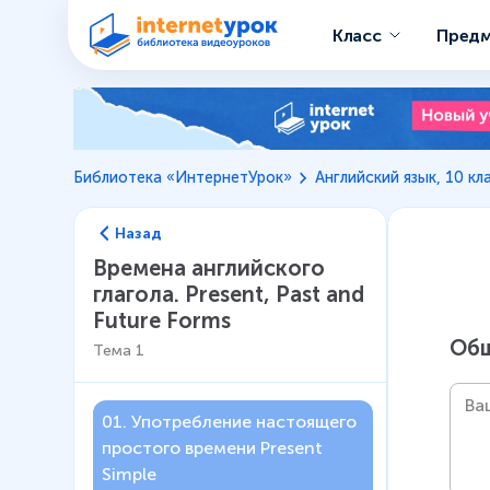
Класс
Пред
Библиотека «ИнтернетУрок»
Английский язык, 10 кл
Назад
Времена английского
глагола. Present, Past and
Future Forms
Общ
Тема
1
01
.
Употребление настоящего
простого времени Present
Simple