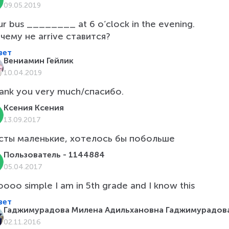
09.05.2019
ur bus ________ at 6 o’clock in the evening.

чему не arrive ставится?
вет
Вениамин Гейлик
10.04.2019
ank you very much/спасибо.
Ксения Ксения
13.09.2017
сты маленькие, хотелось бы побольше
Пользователь - 1144884
05.04.2017
oooo simple I am in 5th grade and I know this
вет
Гаджимурадова Милена Адильхановна Гаджимурадов
02.11.2016