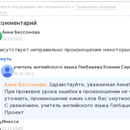
твуя в обсуждении, вы соглашаетесь c
Правилами общения
йте.
комментарий
Анна Бессонова
02.09.2021
исутствует неправильно произношение некоторых
рнуть
учитель английского языка Глебашева Ксения Сер
25.11.2021
Анна Бессонова, 
Здравствуйте, уважаемая Анна!
При проверке урока ошибки в произношении не
уточнить, произношение каких слов Вас смутило
С уважением, учитель английского языка Глебаше
Инесса
11.12.2020