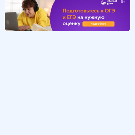
Обучение
ИнтернетУрок
Помощь
© ИнтернетУрок, 2009-
2026
8 (800) 775-41-21
info@interneturok.ru
101 000, г. Москва а/я 711 ООО «ИНТЕРДА»