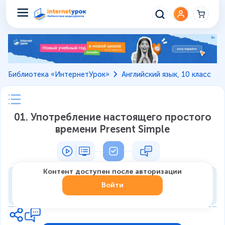
Библиотека «ИнтернетУрок»
Английский язык, 10 класс
01. Употребление настоящего простого
времени Present Simple
Контент доступен после авторизации
Тренировка
Войти
0
из
7
1