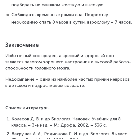
подбирать не слишком жесткую и высокую.
Соблюдать временные рамки сна. Подростку 
необходимо спать 8 часов в сутки, взрослому – 7 часов.
Заключение
Из­бы­точ­ный сон вре­ден, а креп­кий и здо­ро­вый сон 
является залогом хорошего настроения и высокой ра­бо­то­
спо­соб­но­сти го­лов­но­го мозга.
Недо­сы­па­ние – одна из наи­бо­лее ча­стых при­чин нев­ро­зов 
в дет­ском и под­рост­ко­вом воз­расте.
Список литературы
Колесов Д. В. и др Биология. Человек. Учебник для 8 
класса. – 3-е изд. – М.: Дрофа, 2002. – 336 с.
Вахрушев А. А., Родионова Е. И. и др. Биология. 8 класс. 