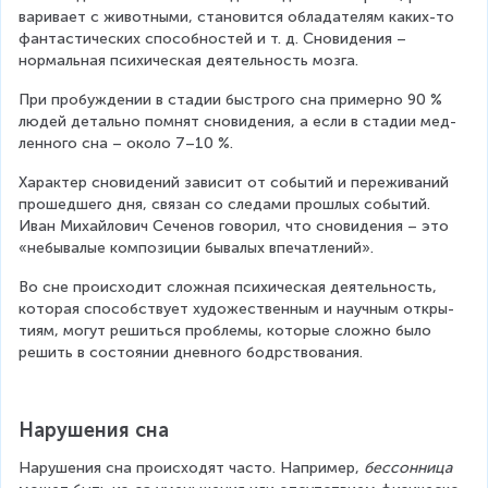
ва­ри­ва­ет с жи­вот­ны­ми, ста­но­вит­ся об­ла­да­те­лям каких-то 
фантастических спо­соб­но­стей и т. д. Сно­ви­де­ния – 
нормаль­ная пси­хи­че­ская де­я­тель­ность мозга.
При пробуждении в ста­дии быст­ро­го сна примерно 90 % 
людей де­таль­но помнят сновидения, а если в ста­дии мед­
лен­но­го сна – около 7–10 %.
Ха­рак­тер сно­ви­де­ний зависит от событий и пе­ре­жи­ва­ни­й 
про­шед­ше­го дня, свя­зан со сле­да­ми про­шлых со­бы­тий. 
Иван Ми­хай­ло­ви­ч Се­че­нов говорил, что сно­ви­де­ния – это 
«небы­ва­лые ком­по­зи­ции бы­ва­лых впе­чат­ле­ний».
Во сне про­ис­хо­дит слож­ная пси­хи­че­ская де­я­тель­ность, 
которая спо­соб­ству­­ет ху­до­же­ствен­ным и на­уч­ным от­кры­
ти­ям, могут решиться про­бле­мы, ко­то­рые сложно было 
решить в со­сто­я­нии днев­но­го бодр­ство­ва­ния.
Нарушения сна
На­ру­ше­ния сна происходят часто. На­при­мер, 
бес­сон­ни­ца