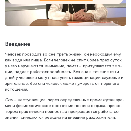
Введение
Че­ло­век про­во­дит во сне треть жизни, он необ­хо­дим ему, 
как вода или пища. Если че­ло­век не спит более трех суток, 
у него на­ру­ша­ют­ся  вни­ма­ние, па­мять, при­туп­ля­ют­ся эмо­
ции, па­да­ет ра­бо­то­спо­соб­ность. Без сна в течение пяти 
дней у человека могут наступить галлюцинации слуховые и 
зрительные, без сна человек может умереть от нервного 
истощения.
Сон
 – на­сту­па­ю­щее  через опре­де­лен­ные про­ме­жут­ки вре­
ме­ни фи­зио­ло­ги­че­ское состояние покоя и от­ды­ха, при ко­
то­ром прак­ти­че­ски пол­но­стью пре­кра­ща­ет­ся ра­бо­та со­
зна­ния, сни­жа­ют­ся ре­ак­ции на внеш­ние раз­дра­жи­те­ли.