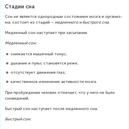
Стадии сна
Сон не яв­ля­ет­ся од­но­род­ным со­сто­я­ни­ем мозга и ор­га­низ­
ма, со­сто­ит из ста­дий – 
ме­длен­но­го и быст­ро­го сна.
Медленный сон наступает при засыпании.
Мед­лен­ный сон:
сни­жается мы­шеч­ный то­ну­с;
ды­ха­ние и пуль­с становятся реже;
от­сут­ствует дви­же­ния глаз;
ка­че­ствен­ное из­ме­не­ние ак­тив­но­сти мозга.
При про­буж­де­нии че­ло­век от­ме­ча­ет, что у него не было 
сно­ви­де­ний.
Быстрый сон наступает после медленного сна.
Быст­рый сон: