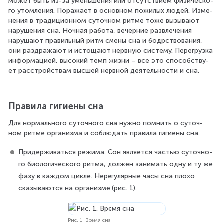
может быть из-за умень­ше­ни­я или от­сут­стви­ем фи­зи­че­ско­
го утом­ле­ния. Поражает в основном пожилых людей. Из­ме­
не­ния в тра­ди­ци­он­ном су­точ­ном ритме тоже вызывают 
нарушения сна. Ноч­ная ра­бо­та, ве­чер­ние раз­вле­че­ния 
наруша­ют пра­виль­ный ритм смены сна и бодр­ство­ва­ния, 
они раз­дражают и ис­то­ща­ют нерв­ную си­сте­му. Пе­ре­груз­ка 
ин­формацией, вы­со­кий темп жизни – все это спо­соб­ству­
ет рас­строй­ствам выс­шей нерв­ной де­я­тель­но­сти и сна.
Пра­ви­ла ги­ги­е­ны сна
Для нормального суточного сна нужно пом­нить о су­точ­
ном ритме ор­га­низ­ма и со­блю­дать пра­ви­ла ги­ги­е­ны сна.
Придерживаться ре­жи­ма. Сон яв­ля­ет­ся ча­стью су­точ­но­
го био­ло­ги­че­ско­го ритма, дол­жен зани­мать одну и ту же 
фазу в каж­дом цикле. Нере­гу­ляр­ные часы сна плохо 
сказываются на организме (рис. 1).
Рис. 1. Время сна