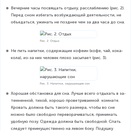
Ве­чер­ние часы посвящать отдыху, расслаблению (рис. 2). 
Перед сном избегать воз­буждающей де­я­тель­но­сти, не 
объедаться, ужинать не позднее чем за два часа до сна.
Рис. 2. Отдых
Не пить на­пит­ки, со­дер­жа­щие ко­фе­ин (кофе, чай, ко­ка-
ко­ла), из-за них человек плохо засыпает (рис. 3).
Рис. 3. Напитки, нарушающие сон
Хо­ро­шая об­ста­нов­ка для сна. Лучше всего от­ды­хать в за­
тем­нен­ной, тихой, хорошо проветриваемой  комнате. 
Кро­вать должна быть такого размера, чтобы во сне 
можно было сво­бод­но пе­ре­во­ра­чи­вать­ся, принимать 
удоб­ную позу. Одежда должна быть свободной. Спать 
сле­ду­ет пре­иму­ще­ствен­но на левом боку. По­душ­ку 