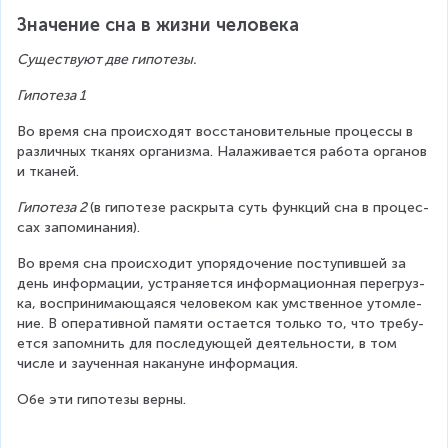
Зна­че­ние сна в жизни че­ло­ве­ка
Существуют две гипотезы.
Гипотеза 1
Во время сна про­ис­хо­дят вос­ста­но­ви­тель­ные про­цес­сы в 
раз­лич­ных тка­нях ор­га­низ­ма. Налаживается работа органов 
и тканей.
Гипотеза 2 
(в гипотезе рас­крыта суть функ­ций сна в про­цес­
сах за­по­ми­на­ния).
Во время сна про­ис­хо­дит упо­ря­до­че­ние по­сту­пив­шей за 
день ин­фор­ма­ции, устра­ня­ет­ся ин­фор­ма­ци­он­ная пе­ре­груз­
ка, вос­при­ни­ма­ю­ща­я­ся че­ло­ве­ком как ум­ствен­ное утом­ле­
ние. В опе­ра­тив­ной па­мя­ти оста­ет­ся толь­ко то, что тре­бу­
ет­ся за­пом­нить для по­сле­ду­ю­щей де­я­тель­но­сти, в том 
числе и за­учен­ная на­ка­нуне ин­фор­ма­ция. 
Обе эти ги­по­те­зы верны.