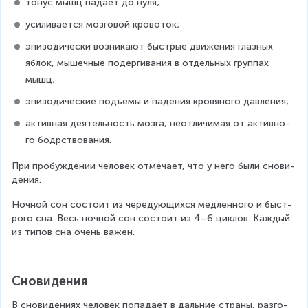
тонус мышц па­да­ет до нуля;
уси­ли­ва­ет­ся моз­го­вой кро­во­ток;
эпи­зо­ди­че­ски воз­ни­ка­ют быст­рые дви­же­ния глаз­ных 
яблок, мы­шеч­ные по­дер­ги­ва­ния в от­дель­ных груп­пах 
мышц;
эпи­зо­ди­че­ские подъ­емы и па­де­ния кро­вя­но­го дав­ле­ния;
ак­тив­ная де­я­тель­ность мозга, неот­ли­чи­мая от ак­тив­но­
го бодр­ство­ва­ния.
При про­буж­де­нии че­ло­век от­ме­ча­ет, что у него были сно­ви­
де­ния.
Ноч­но­й сон состоит из че­ре­ду­ю­щих­ся мед­лен­но­го и быст­
ро­го сна. Весь ноч­ной сон со­сто­ит из 4–6 цик­лов. Каждый 
из типов сна очень важен.
Сновидения
В сновидениях человек по­па­да­ет в даль­ние стра­ны, раз­го­