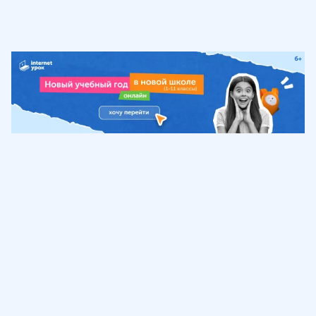
Обучение
ИнтернетУрок
Помощь