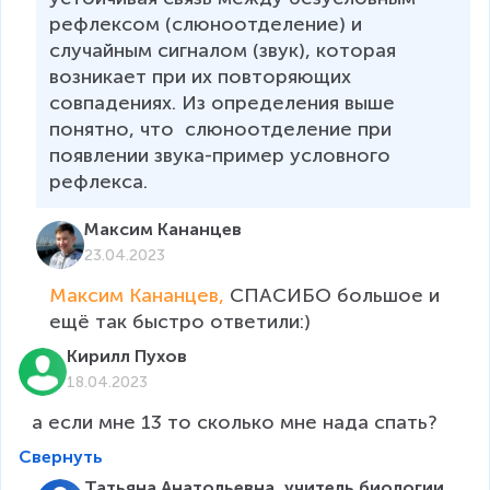
рефлексом (слюноотделение) и 
случайным сигналом (звук), которая 
возникает при их повторяющих 
совпадениях. Из определения выше 
понятно, что  слюноотделение при 
появлении звука-пример условного 
рефлекса.
Максим Кананцев
23.04.2023
Максим Кананцев, 
СПАСИБО большое и 
ещё так быстро ответили:)
Кирилл Пухов
18.04.2023
а если мне 13 то сколько мне нада спать?
Свернуть
Татьяна Анатольевна, учитель биологии