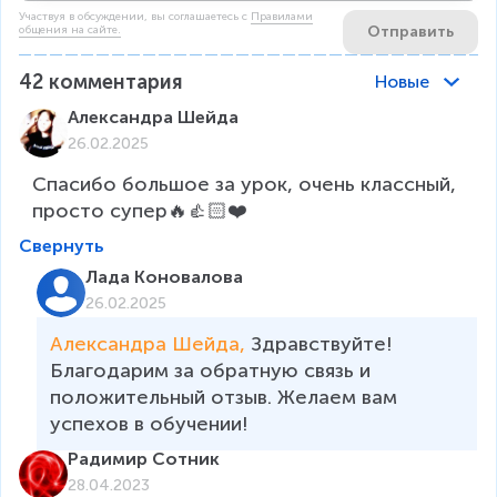
Участвуя в обсуждении, вы соглашаетесь c
Правилами
Отправить
общения на сайте.
42
комментария
Новые
Александра Шейда
26.02.2025
Спасибо большое за урок, очень классный, 
просто супер🔥👍🏻❤️
Свернуть
Лада Коновалова
26.02.2025
Александра Шейда, 
Здравствуйте! 
Благодарим за обратную связь и 
положительный отзыв. Желаем вам 
успехов в обучении!
Радимир Сотник
28.04.2023