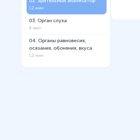
02
.
Зрительный анализатор
12 мин
03
.
Орган слуха
8 мин
04
.
Органы равновесия,
осязания, обоняния, вкуса
12 мин