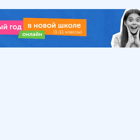
Урок
Помощь
Обратиться в поддержку
ософия
Вопросы и ответы
Инструкция по работе
с системой