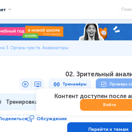
мет
ма 3. Органы чувств. Анализаторы
02. Зрительный анал
Тренажёры
Проверь с
Контент доступен после 
Тренировка 1
Не начат
:
0
из
7
Войти
Поделиться
Обсуждение
Перейти к темам