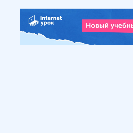
Обучение
Интернет
Личный кабинет
О нас
Библиотека уроков
Наша фил
Домашняя школа
О школе