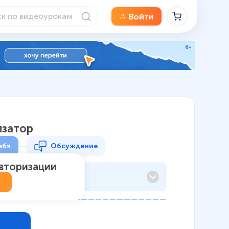
Войти
изатор
ебя
Обсуждение
авторизации