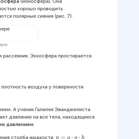
мосфера
 (ионосфера). Она 
ностью хорошо проводить 
тся полярные сияния (рис. 7).
ере)
м рассеяния. Экзосфера простирается 
 плотность воздуха у поверхности 
леем. А ученик Галилея Эванджелиста 
ает давление на все тела, находящиеся 
м давлением
.
p
=
⋅
⋅
ения столба жидкости 
p
ρ
q
h