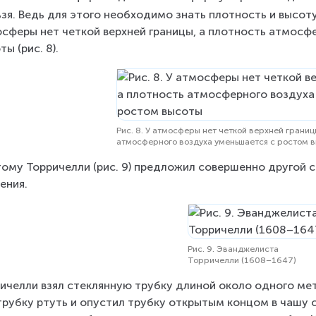
ьзя. Ведь для этого необходимо знать плотность и высоту
2
сферы нет четкой верхней границы, а плотность атмосф
9
ты (рис. 8).
\f
r
a
c
Рис. 8. У атмосферы нет четкой верхней границ
{
атмосферного воздуха уменьшается с ростом 
к
ому Торричелли (рис. 9) предложил совершенно другой 
г
ения.
}
{
м
Рис. 9. Эванджелиста
^
Торричелли (1608–1647)
{
ичелли взял стеклянную трубку длиной около одного метр
3
трубку ртуть и опустил трубку открытым концом в чашу 
}