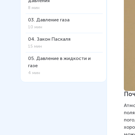
давления
8 мин
03
.
Давление газа
10 мин
04
.
Закон Паскаля
15 мин
05
.
Давление в жидкости и
газе
4 мин
06
.
Расчёт давления жидкости
на дно и стенки сосуда
Поч
8 мин
Атмо
07
.
Сообщающиеся сосуды (Н.
поля
А. Юдина)
пого
5 мин
хоро
може