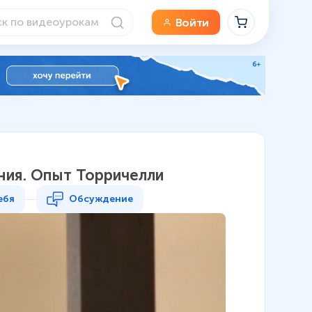
Войти
ния. Опыт Торричелли
ебя
Обсуждение