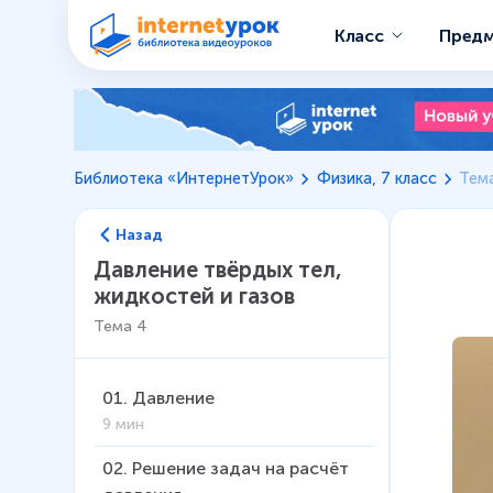
Класс
Пред
Библиотека «ИнтернетУрок»
Физика, 7 класс
Тема
Назад
Давление твёрдых тел,
жидкостей и газов
Тема
4
01
.
Давление
9 мин
02
.
Решение задач на расчёт