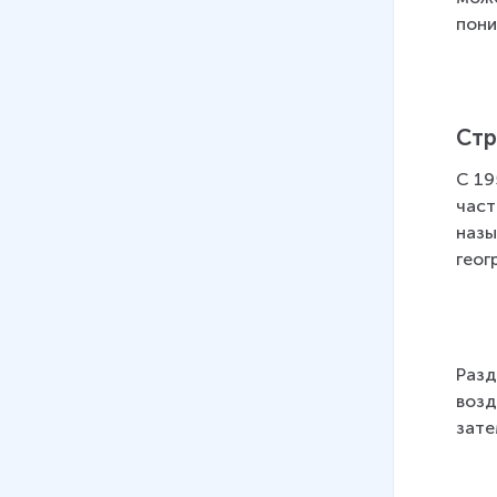
08
.
Атмосферное давление
пони
6 мин
09
.
Измерение атмосферного
давления. Опыт Торричелли
Стр
10 мин
С 19
10
.
Барометр-анероид.
част
Манометр
назы
7 мин
геог
11
.
Гидравлический пресс (Н.А.
Юдина)
7 мин
Разд
12
.
Действие жидкости и газа
возд
на погружённое тело
зате
9 мин
13
.
Архимедова сила