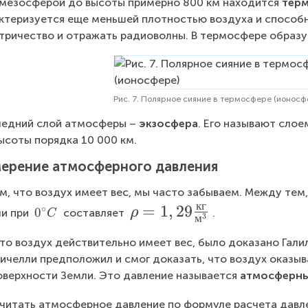
мезосферой до высоты примерно 800 км находится 
тер
ктеризуется еще меньшей плотностью воздуха и способ
тричество и отражать радиоволны. В термосфере образую
Рис. 7. Полярное сияние в термосфере (ионосф
едний слой атмосферы – 
экзосфера
. Его называют слое
ысоты порядка 10 000 км.
ерение атмосферного давления
м, что воздух имеет вес, мы часто забываем. Между тем,
кг
\
=
1
,
29
∘
0
0
ρ
и при 
 составляет 
.
C
3
м
^
r
что воздух действительно имеет вес, было доказано Гали
\
h
ci
ичелли предположил и смог доказать, что воздух оказыв
o
r
оверхности Земли. Это давление называется 
атмосферны
=
c
1,
читать атмосферное давление по формуле расчета давл
C