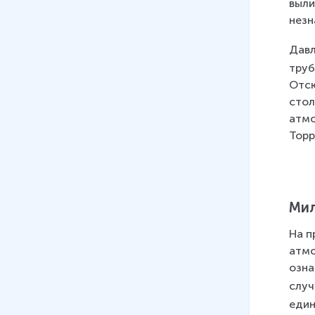
выли
незн
Давл
труб
Отсю
стол
атмо
Торр
Мил
На п
атмо
озна
случ
един