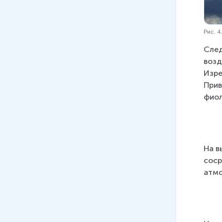
Рис. 
След
возд
Изре
Прив
фиол
На в
соср
атмо