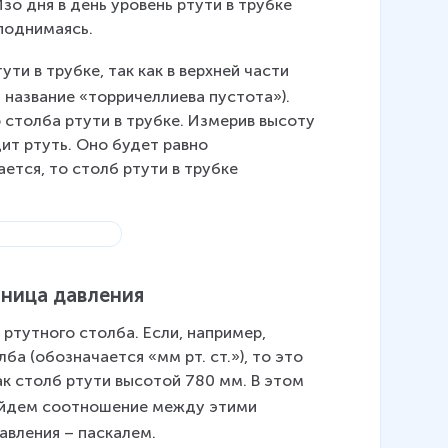
зо дня в день уровень ртути в трубке 
 поднимаясь.
ти в трубке, так как в верхней части 
 название «торричеллиева пустота»). 
столба ртути в трубке. Измерив высоту 
ит ртуть. Оно будет равно 
тся, то столб ртути в трубке 
иница давления
тутного столба. Если, например, 
 (обозначается «мм рт. ст.»), то это 
ак столб ртути высотой 780 мм. В этом 
айдем соотношение между этими 
авления – паскалем.