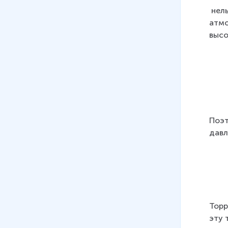
 нел
атмо
высо
Поэт
давл
Торр
эту 