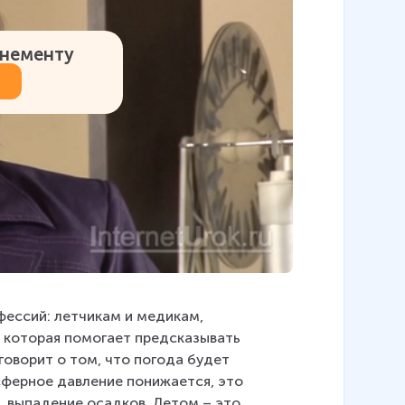
онементу
ессий: летчикам и медикам, 
 которая помогает предсказывать 
говорит о том, что погода будет 
сферное давление понижается, это 
 выпадение осадков. Летом – это 