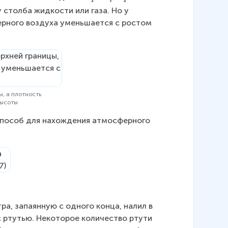
=
 столба жидкости или газа. Но у 
\
ерного воздуха уменьшается с ростом 
r
h
o
\
c
d
ы, а плотность
o
высоты
t
способ для нахождения атмосферного 
q
\
c
d
o
t
h
а, запаянную с одного конца, налил в 
с ртутью. Некоторое количество ртути 