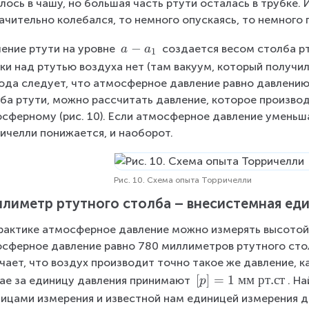
лось в чашу, но большая часть ртути осталась в трубке. И
}
ачительно колебался, то немного опускаясь, то немного
a
−
ение ртути на уровне 
 создается весом столба рту
a
a
1
-
ки над ртутью воздуха нет (там вакуум, который получил
a
да следует, что атмосферное давление равно давлению 
_
ба ртути, можно рассчитать давление, которое производ
1
сферному (рис. 10). Если атмосферное давление уменьшае
ичелли понижается, и наоборот.
Рис. 10. Схема опыта Торричелли
лиметр ртутного столба – внесистемная ед
рактике атмосферное давление можно измерять высотой р
сферное давление равно 780 миллиметров ртутного столба
чает, что воздух производит точно такое же давление, к
[
[
]
=
1
мм
рт
.
ст
ае за единицу давления принимают 
. Н
p
p
ицами измерения и известной нам единицей измерения д