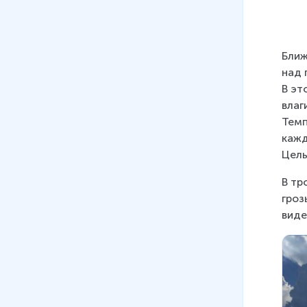
7 мин
14
.
Решение задач на расчёт
выталкивающей силы
Ближ
7 мин
над 
В эт
15
.
Плавание тел
влаг
7 мин
Темп
16
.
Плавание судов
кажд
9 мин
Цель
17
.
Воздухоплавание
В тр
8 мин
гроз
виде