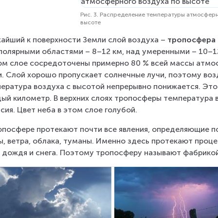
Рис. 3. Распределение температуры атмосферн
высоте
айший к поверхности Земли слой воздуха – 
тропосфера
полярными областями – 8–12 км, над умеренными – 10–12
ом слое сосредоточены примерно 80 % всей массы атмос
и. Слой хорошо пропускает солнечные лучи, поэтому возд
ература воздуха с высотой непрерывно понижается. Это 
ый километр. В верхних слоях тропосферы температура в
сия. Цвет неба в этом слое голубой.
опосфере протекают почти все явления, определяющие по
ы, ветра, облака, туманы. Именно здесь протекают проц
 дождя и снега. Поэтому тропосферу называют фабрикой