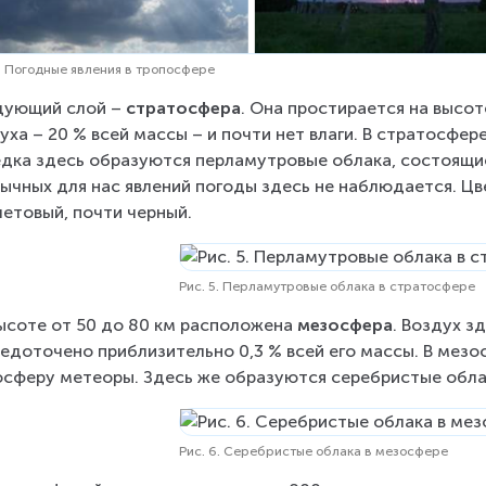
4. Погодные явления в тропосфере
ующий слой – 
стратосфера
. Она простирается на высоте
уха – 20 % всей массы – и почти нет влаги. В стратосфер
дка здесь образуются перламутровые облака, состоящие и
ычных для нас явлений погоды здесь не наблюдается. Цв
етовый, почти черный.
Рис. 5. Перламутровые облака в стратосфере
ысоте от 50 до 80 км расположена 
мезосфера
. Воздух з
едоточено приблизительно 0,3 % всей его массы. В мез
сферу метеоры. Здесь же образуются серебристые облака
Рис. 6. Серебристые облака в мезосфере