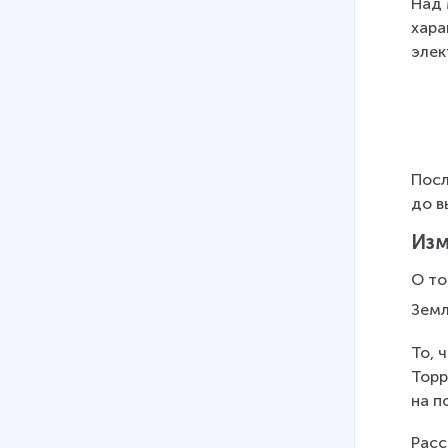
Над 
хара
элек
Посл
до в
Изм
О то
Земл
То, 
Торр
на п
Расс