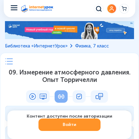
Библиотека «ИнтернетУрок»
Физика, 7 класс
09. Измерение атмосферного давления.
Опыт Торричелли
Тренажёр 1
0
из
2
Контент доступен после авторизации
Войти
Тренажёр 2
0
из
2