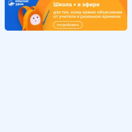
Обучение
ИнтернетУрок
Помощь
© ИнтернетУрок, 2009-
2026
8 (800) 775-41-21
info@interneturok.ru
101 000, г. Москва а/я 711 ООО «ИНТЕРДА»