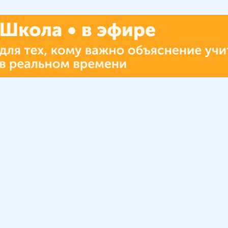
Урок
Помощь
Обратиться в поддержку
ософия
Вопросы и ответы
Инструкция по работе
с системой