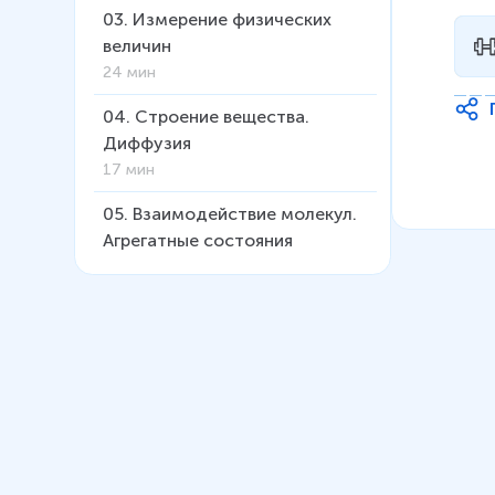
03
.
Измерение физических
величин
24 мин
04
.
Строение вещества.
Диффузия
17 мин
05
.
Взаимодействие молекул.
Агрегатные состояния
вещества
18 мин
06
.
Кинематика
34 мин
07
.
Взаимодействие тел. Сила.
Масса
21 мин