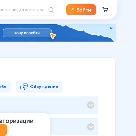
Войти
а
ебя
Обсуждение
авторизации