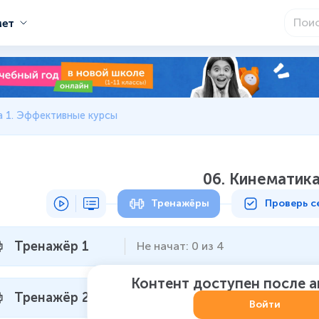
мет
а 1. Эффективные курсы
06. Кинематик
Тренажёры
Проверь с
Тренажёр 1
Не начат
:
0
из
4
Контент доступен после 
Тренажёр 2
Не начат
:
0
из
5
Войти