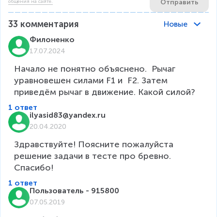
Отправить
общения на сайте.
33
комментария
Новые
Филоненко
17.07.2024
Начало не понятно объяснено.  Рычаг 
уравновешен силами F1 и  F2. Затем 
приведём рычаг в движение. Какой силой? 
1 ответ
ilyasid83@yandex.ru
20.04.2020
Здравствуйте! Поясните пожалуйста 
решение задачи в тесте про бревно. 
Спасибо!
1 ответ
Пользователь - 915800
07.05.2019