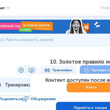
мет
 5. Работа, мощность, энергия
10. Золотое правило 
Тренажёры
Проверь с
Контент доступен после 
Тренировка 1
Не начат
:
0
из
5
Войти
Поделиться
Обсуждение
Перейти к темам