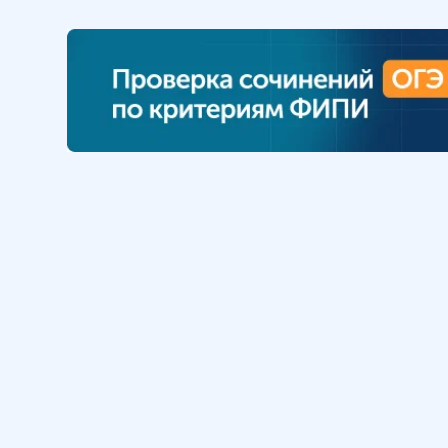
Обучение
Интернет
Личный кабинет
О нас
Библиотека уроков
Наша фил
Домашняя школа
О школе