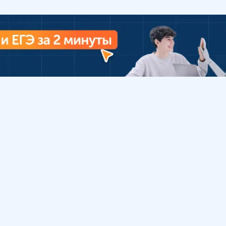
Урок
Помощь
Обратиться в поддержку
ософия
Вопросы и ответы
Инструкция по работе
с системой