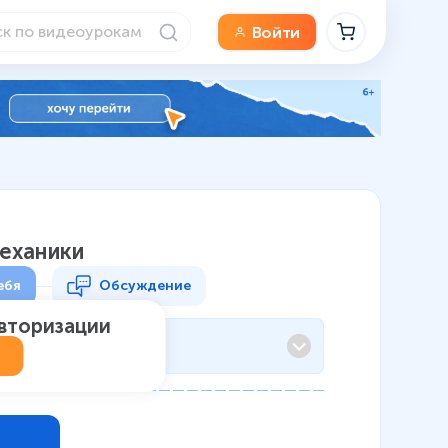
Войти
механики
ебя
Обсуждение
авторизации