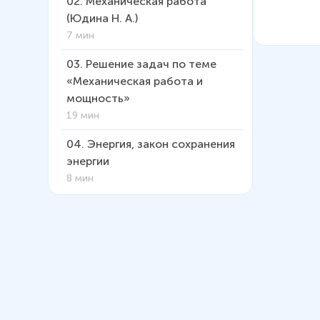
02
.
Механическая работа
(Юдина Н. А.)
7 мин
03
.
Решение задач по теме
«Механическая работа и
мощность»
19 мин
04
.
Энергия, закон сохранения
энергии
8 мин
05
.
Решение задач на тему
«Закон сохранения энергии»
9 мин
06
.
Простые механизмы. Рычаг
(Побединский Д. М.)
17 мин