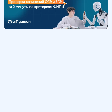
Обучение
ИнтернетУрок
Помощь
© ИнтернетУрок, 2009-
2026
8 (800) 775-41-21
info@interneturok.ru
101 000, г. Москва а/я 711 ООО «ИНТЕРДА»