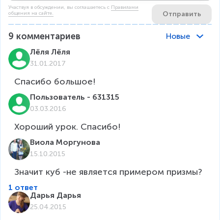
Участвуя в обсуждении, вы соглашаетесь c
Правилами
Отправить
общения на сайте.
9
комментариев
Новые
Лёля Лёля
31.01.2017
Спасибо большое!
Пользователь - 631315
03.03.2016
Хороший урок. Спасибо!
Виола Моргунова
15.10.2015
Значит куб -не является примером призмы?
1 ответ
Дарья Дарья
25.04.2015