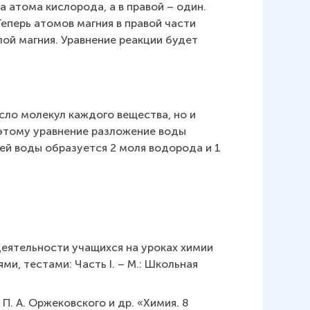
 атома кислорода, а в правой – один. 
перь атомов магния в правой части 
ой магния. Уравнение реакции будет 
ло молекул каждого вещества, но и 
этому уравнение разложение воды 
ей воды образуется 2 моля водорода и 1 
 деятельности учащихся на уроках химии 
и, тестами: Часть I. – М.: Школьная 
 П. А. Оржековского и др. «Химия. 8 