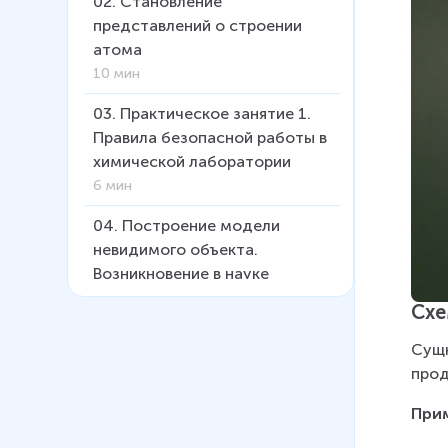
02
.
Становление
представлений о строении
атома
10 мин
03
.
Практическое занятие 1.
Правила безопасной работы в
химической лаборатории
6 мин
04
.
Построение модели
невидимого объекта.
Возникновение в науке
теоретических представлений
Схе
о веществе и химической
реакции.
Сущн
7 мин
прод
05
.
Электронная оболочка
Прим
атома