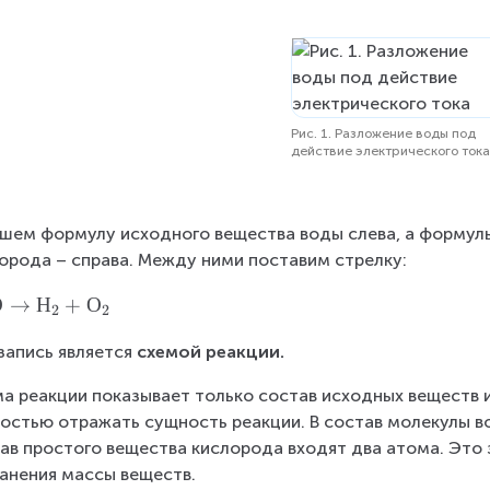
Рис. 1. Разложение воды под
действие электрического ток
шем формулу исходного вещества воды слева, а формулы
орода – справа. Между ними поставим стрелку:
О
→
Н
+
О
2
2
запись является 
схемой реакции.
а реакции показывает только состав исходных веществ и
остью отражать сущность реакции. В состав молекулы во
ав простого вещества кислорода входят два атома. Это з
анения массы веществ.