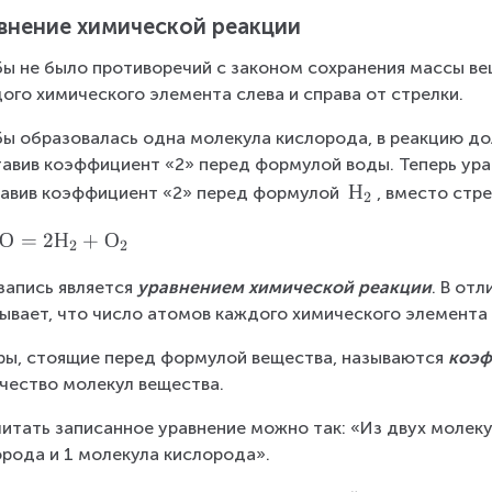
внение химической реакции
ы не было противоречий с законом сохранения массы ве
ого химического элемента слева и справа от стрелки.
ы образовалась одна молекула кислорода, в реакцию до
авив коэффициент «2» перед формулой воды. Теперь ура
Н
Н
авив коэффициент «2» перед формулой 
, вместо стр
2
_
О
=
2
Н
+
О
2
2
2
запись является 
уравнением химической реакции
. В от
ывает, что число атомов каждого химического элемента 
ы, стоящие перед формулой вещества, называются 
коэ
чество молекул вещества.
итать записанное уравнение можно так: «Из двух молеку
рода и 1 молекула кислорода».