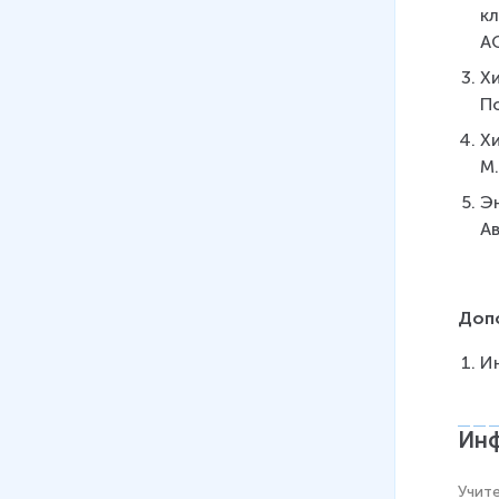
кл
элементов
АС
4 мин
Хи
24
.
Названия химических
По
веществ
Хи
4 мин
М.
25
.
Уравнение химической
Эн
реакции. Ч.2
Ав
4 мин
26
.
Уравнение химической
реакции. Ч.1
Доп
5 мин
И
27
.
Повторение и обобщение
темы «Первоначальные
Инф
химические представления»
8 мин
Учит