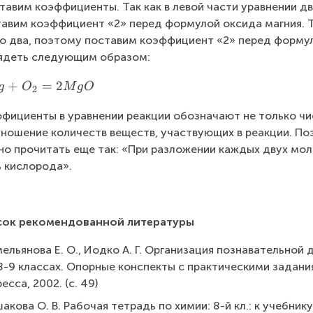
тавим коэффициенты. Так как в левой части уравнении два
авим коэффициент «2» перед формулой оксида магния. Те
о два, поэтому поставим коэффициент «2» перед формул
ядеть следующим образом:
+
=
2
g
O
M
g
O
2
фициенты в уравнении реакции обозначают не только чис
ношение количеств веществ, участвующих в реакции. По
о прочитать еще так: «При разложении каждых двух мол
 кислорода».
сок рекомендованной литературы
ельянова Е. О., Иодко А. Г. Организация познавательной
8-9 классах. Опорные конспекты с практическими заданиям
есса, 2002. (с. 49)
акова О. В. Рабочая тетрадь по химии: 8-й кл.: к учебнику