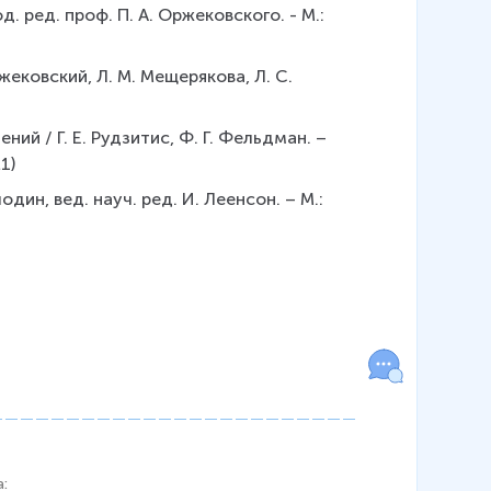
д. ред. проф. П. А. Оржековского. - М.: 
жековский, Л. М. Мещерякова, Л. С. 
ний / Г. Е. Рудзитис, Ф. Г. Фельдман. – 
1)
один, вед. науч. ред. И. Леенсон. – М.: 
а
: