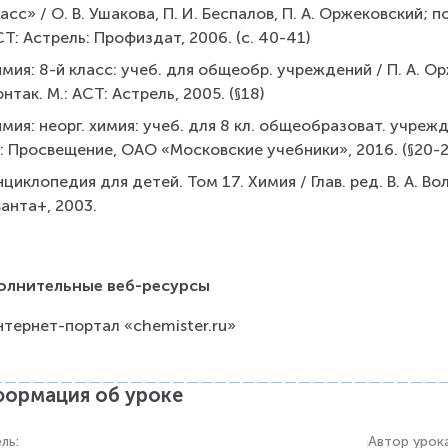
асс» / О. В. Ушакова, П. И. Беспалов, П. А. Оржековский; по
Т: Астрель: Профиздат, 2006. (с. 40-41)
мия: 8-й класс: учеб. для общеобр. учреждений / П. А. Ор
нтак. М.: АСТ: Астрель, 2005. (§18)
мия: неорг. химия: учеб. для 8 кл. общеобразоват. учрежде
: Просвещение, ОАО «Московские учебники», 2016. (§20-2
циклопедия для детей. Том 17. Химия / Глав. ред. В. А. Вол
анта+, 2003.
олнительные веб-ресурсы
нтернет-портал «chemister.ru»
ормация об уроке
ель
:
Автор урок