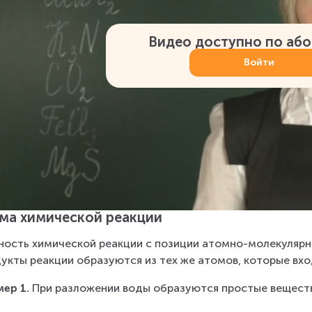
Видео доступно по аб
Войти
ма химической реакции
ость химической реакции с позиции атомно-молекулярно
укты реакции образуются из тех же атомов, которые вхо
ер 1.
 При разложении воды образуются простые вещества