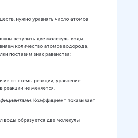
ществ, нужно уравнять число атомов 
лжны вступить две молекулы воды. 
вняем количество атомов водорода, 
елки поставим знак равенства:
личие от схемы реакции, уравнение 
в реакции не меняется.
ффициентами
. Коэффициент показывает 
л воды образуется две молекулы 