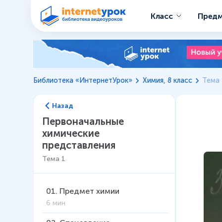
Класс
Пред
Библиотека «ИнтернетУрок»
Химия, 8 класс
Тема 
Назад
Первоначальные
химические
представления
Тема
1
01
.
Предмет химии
6 мин