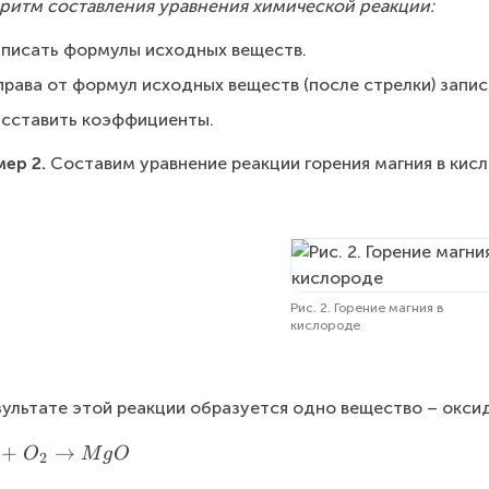
ритм составления уравнения химической реакции:
аписать формулы исходных веществ.
права от формул исходных веществ (после стрелки) запи
асставить коэффициенты.
ер 2. 
Составим уравнение реакции горения магния в кисло
Рис. 2. Горение магния в
кислороде
зультате этой реакции образуется одно вещество – оксид
+
→
O
M
g
O
2