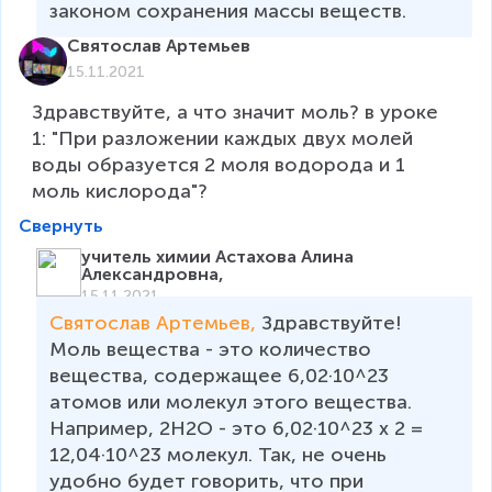
законом сохранения массы веществ.
Святослав Артемьев
15.11.2021
Здравствуйте, а что значит моль? в уроке 
1: "При разложении каждых двух молей 
воды образуется 2 моля водорода и 1 
моль кислорода"?
Свернуть
учитель химии Астахова Алина
Александровна,
15.11.2021
Святослав Артемьев, 
Здравствуйте! 
Моль вещества - это количество 
вещества, содержащее 6,02·10^23 
атомов или молекул этого вещества. 
Например, 2Н2О - это 6,02·10^23 х 2 = 
12,04·10^23 молекул. Так, не очень 
удобно будет говорить, что при 