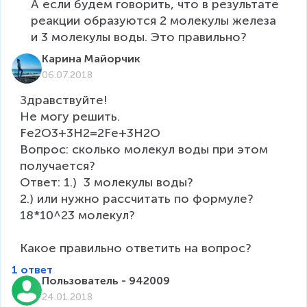
А если будем говорить, что в результате 
реакции образуются 2 молекулы железа  
и 3 молекулы воды. Это правильно?
Карина Майорчик
06.07.2018
Здравствуйте!

Не могу решить.

Fe2O3+3H2=2Fe+3H2O

Вопрос: сколько молекул воды при этом 
получается?

Ответ: 1.)  3 молекулы воды?

2.) или нужно рассчитать по формуле? 
18*10^23 молекул?

Какое правильно ответить на вопрос?
1 ответ
Пользователь - 942009
24.01.2018