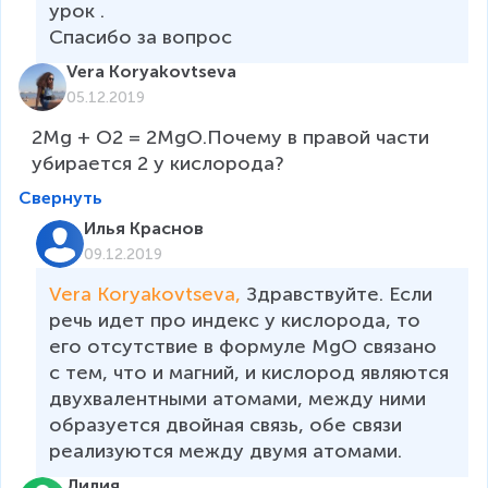
урок .

Спасибо за вопрос
Vera Koryakovtseva
05.12.2019
2Mg + O2 = 2MgO.Почему в правой части 
убирается 2 у кислорода?
Свернуть
Илья Краснов
09.12.2019
Vera Koryakovtseva, 
Здравствуйте. Если 
речь идет про индекс у кислорода, то 
его отсутствие в формуле MgO связано 
с тем, что и магний, и кислород являются 
двухвалентными атомами, между ними 
образуется двойная связь, обе связи 
реализуются между двумя атомами. 
Лилия