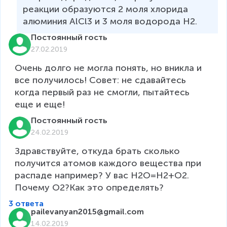
реакции образуются 2 моля хлорида 
алюминия АlСl3 и 3 моля водорода Н2.
Постоянный гость
27.02.2019
Очень долго не могла понять, но вникла и 
все получилось! Совет: не сдавайтесь 
когда первый раз не смогли, пытайтесь 
еще и еще!
Постоянный гость
24.02.2019
Здравствуйте, откуда брать сколько 
получится атомов каждого вещества при 
распаде например? У вас H2O=H2+O2. 
Почему О2?Как это определять?
3 ответа
pailevanyan2015@gmail.com
14.02.2019