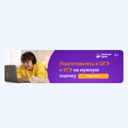
Обучение
ИнтернетУрок