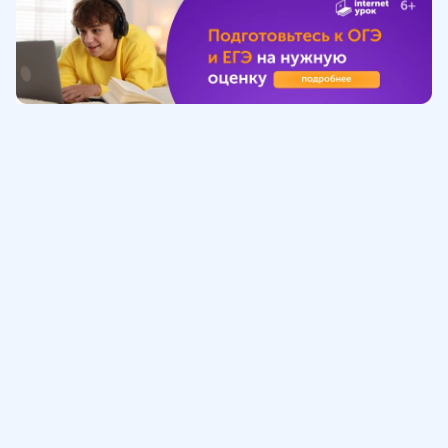
Обучение
ИнтернетУрок
Помощь
© ИнтернетУрок, 2009-
2026
8 (800) 775-41-21
info@interneturok.ru
101 000, г. Москва а/я 711 ООО «ИНТЕРДА»