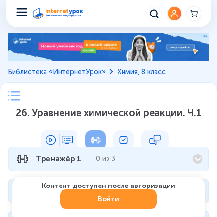
Библиотека «ИнтернетУрок»
Химия, 8 класс
26. Уравнение химической реакции. Ч.1
Тренажёр 1
0
из
3
Контент доступен после авторизации
Тренажёр 2
0
из
3
Войти