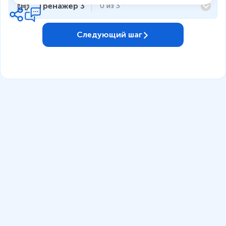
Тренажёр 3
0
из
3
Следующий шаг