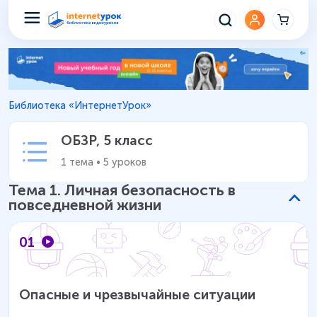
ОБЗР 5 класс – Уроки школьно
Библиотека «ИнтернетУрок»
ОБЗР
,
5 класс
1
тема
•
5
уроков
Тема
1
.
Личная безопасность в
повседневной жизни
01
Опасные и чрезвычайные ситуации