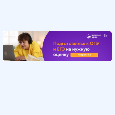
Обучение
ИнтернетУрок
Помощь