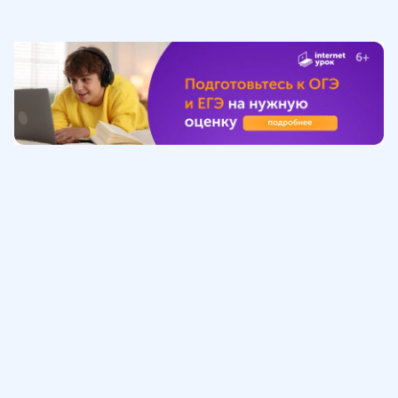
Обучение
ИнтернетУрок
Помощь
© ИнтернетУрок, 2009-
2026
8 (800) 775-41-21
info@interneturok.ru