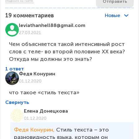
Отправить
общения на сайте.
19
комментариев
Новые
leviathanhell88@gmail.com
27.03.2021
Чем объясняется такой интенсивный рост 
слов с теле- во второй половине XX века?

Откуда мы должны это знать?
1 ответ
Федя Конурин
01.12.2020
что такое «стиль текста»
Свернуть
Елена Донецкова
01.12.2020
Федя Конурин, 
Стиль текста – это 
разновидность языка, которым он 