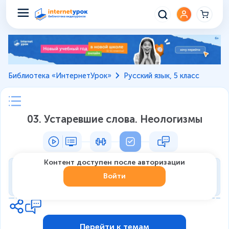
Библиотека «ИнтернетУрок»
Русский язык, 5 класс
03. Устаревшие слова. Неологизмы
Контент доступен после авторизации
Тренировка
Войти
0
из
7
1
Перейти к темам