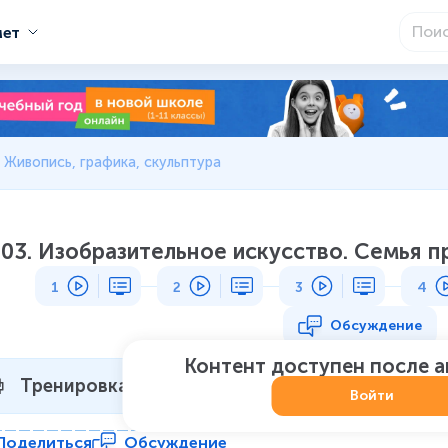
мет
. Живопись, графика, скульптура
03. Изобразительное искусство. Семья 
1
2
3
4
Обсуждение
Контент доступен после 
Тренировка 1
Не начат
:
0
из
7
Войти
Поделиться
Обсуждение