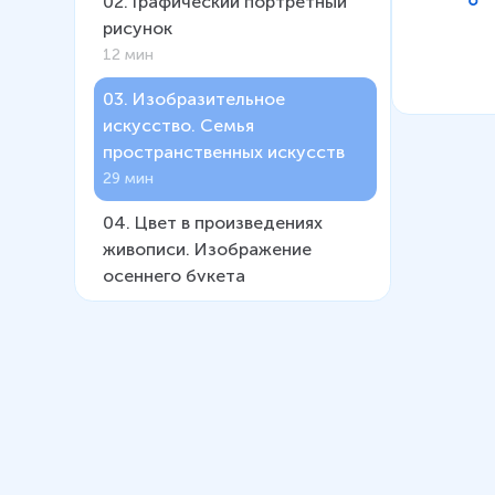
02
.
Графический портретный
рисунок
12 мин
03
.
Изобразительное
искусство. Семья
пространственных искусств
29 мин
04
.
Цвет в произведениях
живописи. Изображение
осеннего букета
19 мин
05
.
Цвет в натюрморте.
Выполнение натюрморта в
технике акватипии гуашью
7 мин
06
.
Изображение