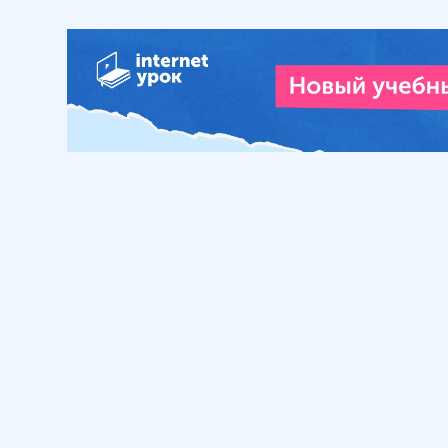
Обучение
Интернет
Личный кабинет
О нас
Библиотека уроков
Наша фил
Домашняя школа
О школе