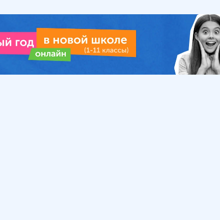
Урок
Помощь
Обратиться в поддержку
ософия
Вопросы и ответы
Инструкция по работе
с системой