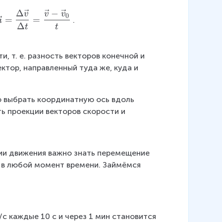
Δ
−
v
v
v
\
0
=
=
.
a
v
Δ
t
t
e
c
, т. е. разность векторов конечной и 
{
ктор, направленный туда же, куда и 
a
}
=
 выбрать координатную ось вдоль 
\
ь проекции векторов скорости и 
d
fr
a
c
нии движения важно знать перемещение 
{
а в любой момент времени. Займёмся 
\
D
el
t
с каждые 10 с и через 1 мин становится 
a