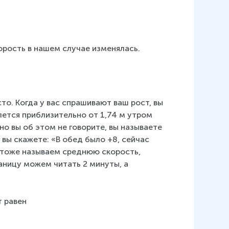
\
v
e
c
корость в нашем случае изменялась. 
{
v
}
}
о. Когда у вас спрашивают ваш рост, вы 
{
блется приблизительно от 1,74 м утром 
\
D
но вы об этом не говорите, вы называете 
el
 вы скажете: «В обед было +8, сейчас 
t
ы тоже называем среднюю скорость, 
a
аницу можем читать 2 минуты, а 
t
}
=
т равен 
\
d