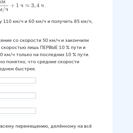
км
+
1
ч
≈
3
,
4
ч
2
.
м
/
ч
+
t
110 км/ч и 60 км/ч и получить 85 км/ч, 
_
{
m
ние со скорости 50 км/ч и закончили 
p
 скоростью лишь ПЕРВЫЕ 10 % пути и 
},
 км/ч только на последних 10 % пути. 
\
о понятно, что средние скорости 
\
реднем быстрее.
S
_
1
=
v
_
1
t
 всему перемещению, делённому на всё 
_