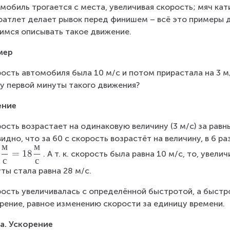
мобиль трогается с места, увеличивая скорость; мяч кати
оатлет делает рывок перед финишем – всё это примеры 
имся описывать такое движение.
мер
ость автомобиля была 10 м/с и потом прирастала на 3 м/
у первой минуты такого движения?
ение
ость возрастает на одинаковую величину (3 м/с) за равн
идно, что за 60 с скорость возрастёт на величину, в 6 раз 
м
м
3
=
18
. А т. к. скорость была равна 10 м/с, то, увели
с
с
ты стала равна 28 м/с.
ость увеличивалась с определённой быстротой, а быстро
рение, равное изменению скорости за единицу времени.
а. Ускорение