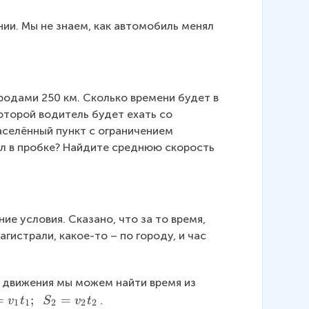
fr
a
и. Мы не знаем, как автомобиль менял 
c
{
\
v
родами 250 км. Сколько времени будет в 
e
оторой водитель будет ехать со 
c
аселённый пункт с ограничением 
{
ял в пробке? Найдите среднюю скорость 
v
}
-
\
v
е условия. Сказано, что за то время, 
e
гистрали, какое-то – по городу, и час 
c
{
v
 движения мы можем найти время из 
}
=
;
=
.
v
t
S
v
t
1
1
2
2
2
_