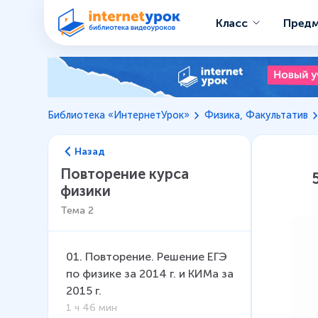
Класс
Пред
Библиотека «ИнтернетУрок»
Физика, Факультатив
Назад
Повторение курса
физики
Тема
2
01
.
Повторение. Решение ЕГЭ
по физике за 2014 г. и КИМа за
2015 г.
1 ч 46 мин