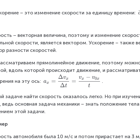
корение – это изменение скорости за единицу времени: 
ость – векторная величина, поэтому и изменение скорости
льной скорости, является вектором. Ускорение – также ве
ор разности скоростей.
ассматриваем прямолинейное движение, поэтому можно
ой, вдоль которой происходит движение, и рассматриват
Δ
−
v
v
v
a
0
x
x
x
=
=
рения на эту ось: 
.
a
x
Δ
_
t
t
x
ой задаче найти скорость оказалось легко. Но при изуче
=
, ведь основная задача механики – знать положение тел
\
нием этой задачи.
d
fr
мер
a
c
ость автомобиля была 10 м/с и потом прирастает на 3 м/