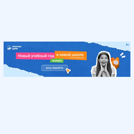
Обучение
ИнтернетУрок