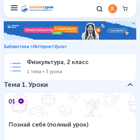
Физкультура 2 класс – Уроки 
Библиотека «ИнтернетУрок»
Физкультура
,
2 класс
1
тема
•
3
урока
Тема
1
.
Уроки
01
Познай себя (полный урок)