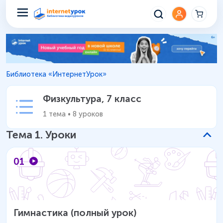
Физкультура 7 класс – Уроки 
Библиотека «ИнтернетУрок»
Физкультура
,
7 класс
1
тема
•
8
уроков
Тема
1
.
Уроки
01
Гимнастика (полный урок)