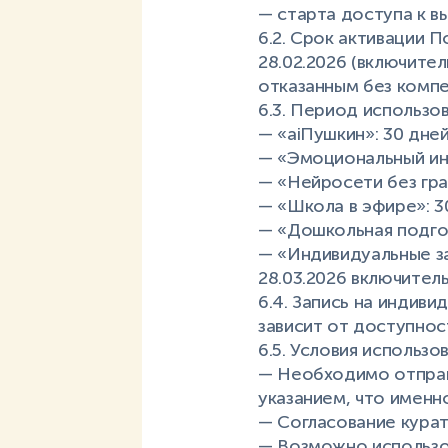
— старта доступа к в
6.2. Срок активации 
28.02.2026 (включител
отказанным без компе
6.3. Период использов
— «aiПушкин»: 30 дне
— «Эмоциональный инт
— «Нейросети без гра
— «Школа в эфире»: 3
— «Дошкольная подгото
— «Индивидуальные за
28.03.2026 включитель
6.4. Запись на индив
зависит от доступно
6.5. Условия использо
— Необходимо отправи
указанием, что именн
— Согласование курат
— Возможно использо