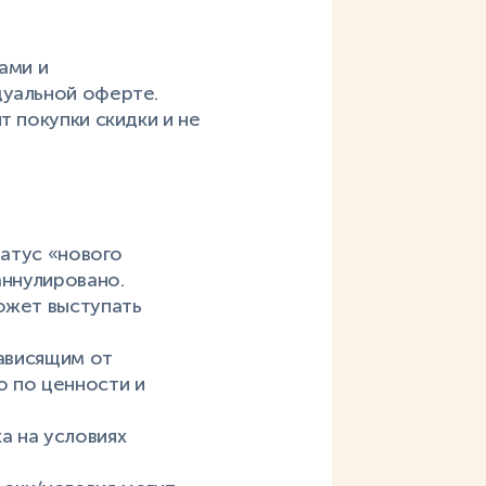
ами и
дуальной оферте.
т покупки скидки и не
татус «нового
аннулировано.
ожет выступать
зависящим от
ю по ценности и
а на условиях