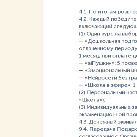
4.1. По итогам розыг
4.2. Каждый победит
включающий следующ
(1) Один курс на выбор
— «Дошкольная подгот
оплаченному периоду
1 месяц; при оплате д
— «aiПушкин»: 5 пров
— «Эмоциональный инт
— «Нейросети без гра
— «Школа в эфире»: 1
(2) Персональный нас
«Школа»).
(3) Индивидуальные з
экзаменационной прог
4.3. Денежный эквива
9.4. Передача Подарк
согласования с Орган