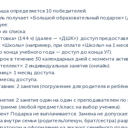
рыша определяется 10 победителей.
ель получает «Большой образовательный подарок» (
ее:
 из списка:
овка» (144 ч) (далее — «ДШК»): доступ предоставл
 «Школы» (например, при оплате «Школы» на 1 мес
о конца учебного года — доступ до конца УГ).
ерок в течение 30 календарных дней с момента акти
еллект»: 2 индивидуальных занятия (онлайн).
ниц»: 1 месяц доступа.
 месяц доступа.
тавник: 2 занятия (погружение для родителя и ребён
анятия: 2 занятия один на один с преподавателем по
рамме (любой предмет/класс на выбор ученика).
лент Подарка не выплачивается. Замена не допускает
а внутри семьи (родитель/опекун, брат/сестра) раз
изатором и оформления на аккаунт семейного получ