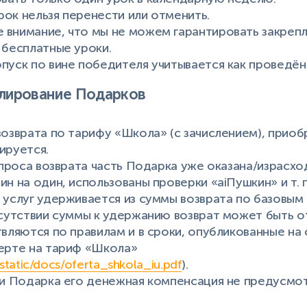
ок нельзя перенести или отменить.
внимание, что мы не можем гарантировать закрепл
 бесплатные уроки.
пуск по вине победителя учитывается как проведён
улирование Подарков
возврата по тарифу «Школа» (с зачислением), прио
ируется.
запроса возврата часть Подарка уже оказана/израсхо
н на один, использованы проверки «aiПушкин» и т. п
 услуг удерживается из суммы возврата по базовым
тсутствии суммы к удержанию возврат может быть о
твляются по правилам и в сроки, опубликованные на
ферте на тариф «Школа»
u/static/docs/oferta_shkola_iu.pdf
).
ии Подарка его денежная компенсация не предусмо