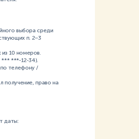
чайного выбора среди
ствующих п. 2–3
 из 10 номеров.
** ***-12-34).
 по телефону /
ил получение, право на
т даты: