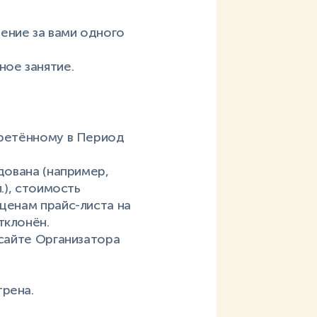
ение за вами одного
ное занятие.
бретённому в Период
дована (например,
.), стоимость
 ценам прайс-листа на
тклонён.
 сайте Организатора
трена.