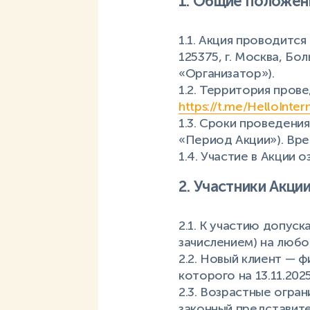
1. Общие положен
1.1. Акция проводит
125375, г. Москва, Бол
«Организатор»).
1.2. Территория пров
https://t.me/HelloInte
1.3. Сроки проведения
«Период Акции»). Вре
1.4. Участие в Акции 
2. Участники Акци
2.1. К участию допус
зачислением) на любо
2.2. Новый клиент — 
которого на 13.11.20
2.3. Возрастные огра
законный представите