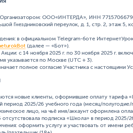
ия
ся Организатором: ООО«ИНТЕРДА», ИНН 7715706679,
ьшой Гнездниковский переулок, д. 1, стр. 2, этаж 5, 
едения: в официальном Telegram-боте ИнтернетУро
rneturokBot
(далее — «Бот»).
 Акции: с 14 ноября 2025 г. по 30 ноября 2025 г. вкл
мя указывается по Москве (UTC + 3).
означает полное согласие Участника с настоящими У
и
каются новые клиенты, оформившие оплату тарифа «
й период 2025/26 учебного года (месяц/полугодие/г
физическое лицо, на чьё имя/аккаунт оформлена опл
25 отсутствовала подписка «Школа» в период 2025/2
ничения: оформить услугу и участвовать от имени р
ль/плательщик (18+).