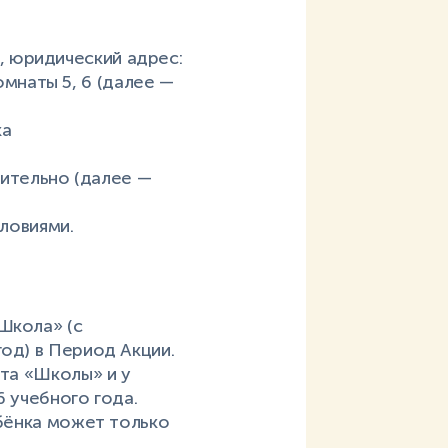
 юридический адрес:
комнаты 5, 6 (далее —
ка
ючительно (далее —
словиями.
Школа» (с
од) в Период Акции.
ата «Школы» и у
6 учебного года.
ебёнка может только