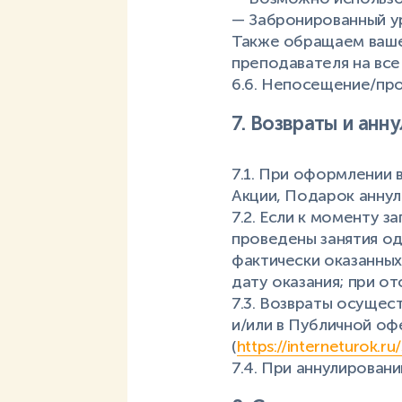
— Забронированный ур
Также обращаем ваше 
преподавателя на все
6.6. Непосещение/про
7. Возвраты и анн
7.1. При оформлении 
Акции, Подарок аннул
7.2. Если к моменту 
проведены занятия оди
фактически оказанных
дату оказания; при о
7.3. Возвраты осущес
и/или в Публичной о
(
https://interneturok.r
7.4. При аннулирован