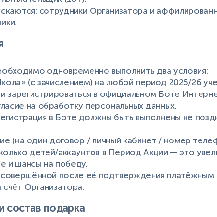
пускаются: сотрудники Организатора и аффилированны
ики.
я
необходимо одновременно выполнить два условия:
Школа» (с зачислением) на любой период 2025/26 уче
е и зарегистрироваться в официальном Боте Интерн
ласие на обработку персональных данных.
 регистрация в Боте должны быть выполнены не позд
астие (на один договор / личный кабинет / номер тел
колько детей/аккаунтов в Период Акции — это увел
е и шансы на победу.
ся совершённой после её подтверждения платёжным
а счёт Организатора.
и состав подарка