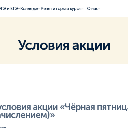
ГЭ и ЕГЭ
Колледж
Репетиторы и курсы
О нас
Условия акции
условия акции
«Чёрная пятниц
зачислением)»