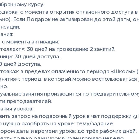
ыбранному курсу.
Подарка: с момента открытия оплаченного доступа 
ьно). Если Подарок не активирован до этой даты, о
нсации.
ания:
й с момента активации.
еллект»: 30 дней на проведение 2 занятий.
ниц»: 30 дней доступа.
0 дней доступа.
вка»: в пределах оплаченного периода «Школы» (см. 
нятия»: период, в который можно воспользоваться 
но.
идуальные занятия производится по предварительно
сти преподавателей.
вания уроков:
ть запрос на подарочный урок в чат поддержки @I
о нужно разобрать на уроке: тему/задание.
ором даты и времени урока: до трёх рабочих дней.
вать только один урок в календарную неделю.