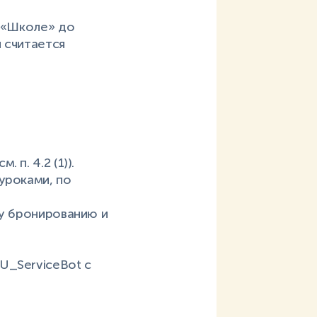
в «Школе» до
н считается
п. 4.2 (1)).
уроками, по
му бронированию и
U_ServiceBot с