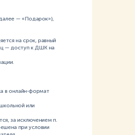
далее — «Подарок»),
яется на срок, равный
яц — доступ к ДШК на
вации.
ка в онлайн-формат
 школьной или
ся, за исключением п.
решена при условии
ателя.