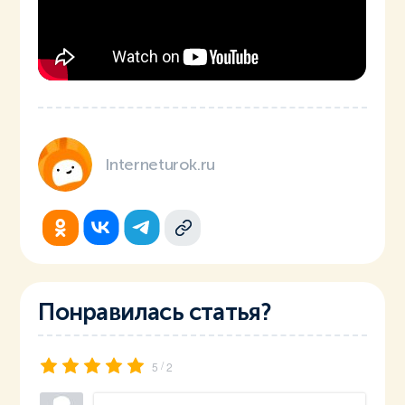
Interneturok.ru
Понравилась статья?
/
5
2