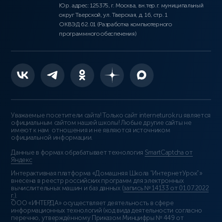
Юр. адрес: 125375, г. Москва, вн.тер.г. муниципальный
округ Тверской, ул. Тверская, д. 16, стр. 1
ОКВЭД 62.01 (Разработка компьютерного
программного обеспечения)
Уважаемые посетители сайта! Только сайт interneturok.ru является
официальным сайтом нашей школы! Любые другие сайты не
имеют к нам отношения и не являются источником
официальной информации.
Данные в формах обрабатывает технология
SmartCaptcha от
Яндекс
Интерактивная платформа «Домашняя Школа “ИнтернетУрок”»
внесена в реестр российских программ для электронных
вычислительных машин и баз данных (
запись № 14133 от 01.07.2022
г.
).
ООО «ИНТЕРДА» осуществляет деятельность в сфере
информационных технологий (код вида деятельности согласно
перечню, утверждённому Приказом Минцифры № 449 от