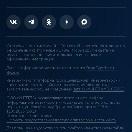
Уважаемые посетители сайта! Только сайт interneturok.ru является
официальным сайтом нашей школы! Любые другие сайты не
имеют к нам отношения и не являются источником
официальной информации.
Данные в формах обрабатывает технология
SmartCaptcha от
Яндекс
Интерактивная платформа «Домашняя Школа “ИнтернетУрок”»
внесена в реестр российских программ для электронных
вычислительных машин и баз данных (
запись № 14133 от 01.07.2022
г.
).
ООО «ИНТЕРДА» осуществляет деятельность в сфере
информационных технологий (код вида деятельности согласно
перечню, утверждённому Приказом Минцифры № 449 от
11.05.2023: 16.01)
Подробнее о платформе
.
Форматы предоставления доступа к платформе и стоимость
.
Для повышения удобства работы с сайтом мы используем файлы