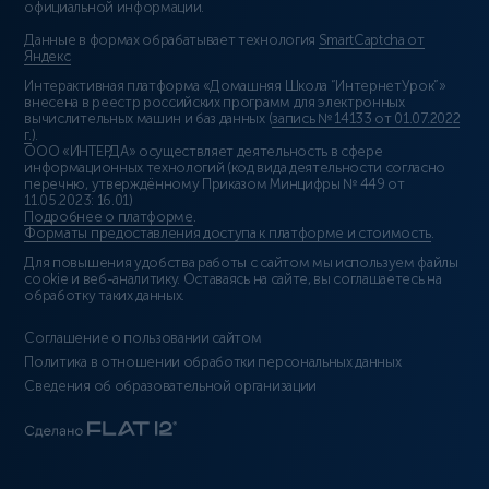
официальной информации.
Данные в формах обрабатывает технология
SmartCaptcha от
Яндекс
Интерактивная платформа «Домашняя Школа “ИнтернетУрок”»
внесена в реестр российских программ для электронных
вычислительных машин и баз данных (
запись № 14133 от 01.07.2022
г.
).
ООО «ИНТЕРДА» осуществляет деятельность в сфере
информационных технологий (код вида деятельности согласно
перечню, утверждённому Приказом Минцифры № 449 от
11.05.2023: 16.01)
Подробнее о платформе
.
Форматы предоставления доступа к платформе и стоимость
.
Для повышения удобства работы с сайтом мы используем файлы
cookie и веб-аналитику. Оставаясь на сайте, вы соглашаетесь на
обработку таких данных.
Соглашение о пользовании сайтом
Политика в отношении обработки персональных данных
Сведения об образовательной организации