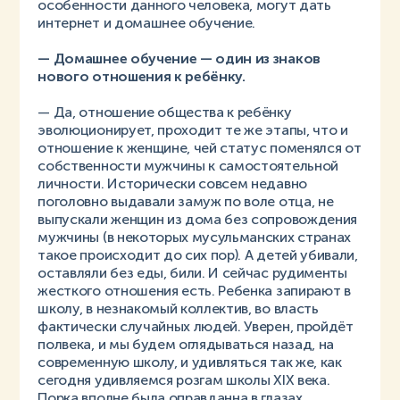
особенности данного человека, могут дать
интернет и домашнее обучение.
— Домашнее обучение — один из знаков
нового отношения к ребёнку.
— Да, отношение общества к ребёнку
эволюционирует, проходит те же этапы, что и
отношение к женщине, чей статус поменялся от
собственности мужчины к самостоятельной
личности. Исторически совсем недавно
поголовно выдавали замуж по воле отца, не
выпускали женщин из дома без сопровождения
мужчины (в некоторых мусульманских странах
такое происходит до сих пор). А детей убивали,
оставляли без еды, били. И сейчас рудименты
жесткого отношения есть. Ребенка запирают в
школу, в незнакомый коллектив, во власть
фактически случайных людей. Уверен, пройдёт
полвека, и мы будем оглядываться назад, на
современную школу, и удивляться так же, как
сегодня удивляемся розгам школы XIX века.
Порка вполне была оправданна в глазах