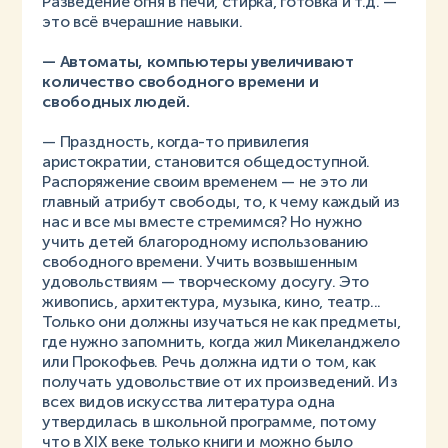
Разведение огня в печи, стирка, готовка и т.д. —
это всё вчерашние навыки.
— Автоматы, компьютеры увеличивают
количество свободного времени и
свободных людей.
— Праздность, когда-то привилегия
аристократии, становится общедоступной.
Распоряжение своим временем — не это ли
главный атрибут свободы, то, к чему каждый из
нас и все мы вместе стремимся? Но нужно
учить детей благородному использованию
свободного времени. Учить возвышенным
удовольствиям — творческому досугу. Это
живопись, архитектура, музыка, кино, театр...
Только они должны изучаться не как предметы,
где нужно запомнить, когда жил Микеланджело
или Прокофьев. Речь должна идти о том, как
получать удовольствие от их произведений. Из
всех видов искусства литература одна
утвердилась в школьной программе, потому
что в XIX веке только книги и можно было