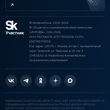
© ИнтернетУрок, 2009-2026
© Общество с ограниченной ответственностью
«ИНТЕРДА», 2014-2026
ИНН 7715706679, КПП 771001001, ОГРН
1087746779559
Юр. адрес: 125375, г. Москва, вн.тер.г. муниципальный
округ Тверской, ул. Тверская, д. 16, стр. 1
ОКВЭД 62.01 (Разработка компьютерного
программного обеспечения)
Уважаемые посетители сайта! Только сайт interneturok.ru является
официальным сайтом нашей школы! Любые другие сайты не
имеют к нам отношения и не являются источником