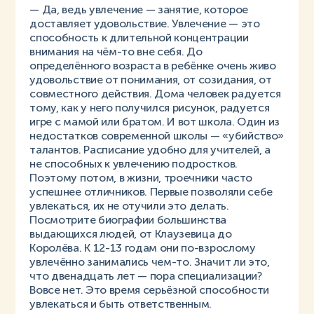
— Да, ведь увлечение — занятие, которое
доставляет удовольствие. Увлечение — это
способность к длительной концентрации
внимания на чём-то вне себя. До
определённого возраста в ребёнке очень живо
удовольствие от понимания, от созидания, от
совместного действия. Дома человек радуется
тому, как у него получился рисунок, радуется
игре с мамой или братом. И вот школа. Один из
недостатков современной школы — «убийство»
талантов. Расписание удобно для учителей, а
не способных к увлечению подростков.
Поэтому потом, в жизни, троечники часто
успешнее отличников. Первые позволяли себе
увлекаться, их не отучили это делать.
Посмотрите биографии большинства
выдающихся людей, от Клаузевица до
Королёва. К 12-13 годам они по-взрослому
увлечённо занимались чем-то. Значит ли это,
что двенадцать лет ­­— пора специализации?
Вовсе нет. Это время серьёзной способности
увлекаться и быть ответственным.