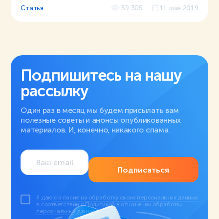
Статья
59 305
11 мая 2019
Подпишитесь на нашу
рассылку
Один раз в месяц мы будем присылать вам
полезные советы и анонсы опубликованных
материалов. И, конечно, никакого спама.
Подписаться
Я даю
согласие на обработку своих персональных данных
в соответствии с
Политикой в отношении обработки
персональных данных
.