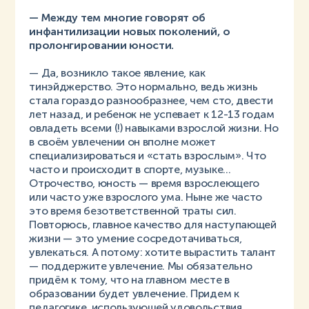
— Между тем многие говорят об
инфантилизации новых поколений, о
пролонгировании юности.
— Да, возникло такое явление, как
тинэйджерство. Это нормально, ведь жизнь
стала гораздо разнообразнее, чем сто, двести
лет назад, и ребенок не успевает к 12-13 годам
овладеть всеми (!) навыками взрослой жизни. Но
в своём увлечении он вполне может
специализироваться и «стать взрослым». Что
часто и происходит в спорте, музыке...
Отрочество, юность — время взрослеющего
или часто уже взрослого ума. Ныне же часто
это время безответственной траты сил.
Повторюсь, главное качество для наступающей
жизни — это умение сосредотачиваться,
увлекаться. А потому: хотите вырастить талант
— поддержите увлечение. Мы обязательно
придём к тому, что на главном месте в
образовании будет увлечение. Придем к
педагогике, использующей удовольствия,