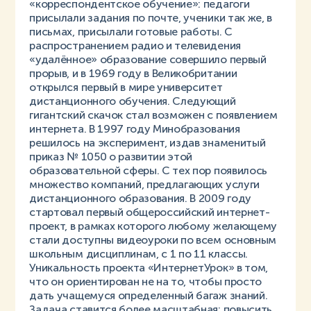
«корреспондентское обучение»: педагоги
присылали задания по почте, ученики так же, в
письмах, присылали готовые работы. С
распространением радио и телевидения
«удалённое» образование совершило первый
прорыв, и в 1969 году в Великобритании
открылся первый в мире университет
дистанционного обучения. Следующий
гигантский скачок стал возможен с появлением
интернета. В 1997 году Минобразования
решилось на эксперимент, издав знаменитый
приказ № 1050 о развитии этой
образовательной сферы. С тех пор появилось
множество компаний, предлагающих услуги
дистанционного образования. В 2009 году
стартовал первый общероссийский интернет-
проект, в рамках которого любому желающему
стали доступны видеоуроки по всем основным
школьным дисциплинам, с 1 по 11 классы.
Уникальность проекта «ИнтернетУрок» в том,
что он ориентирован не на то, чтобы просто
дать учащемуся определенный багаж знаний.
Задача ставится более масштабная: повысить