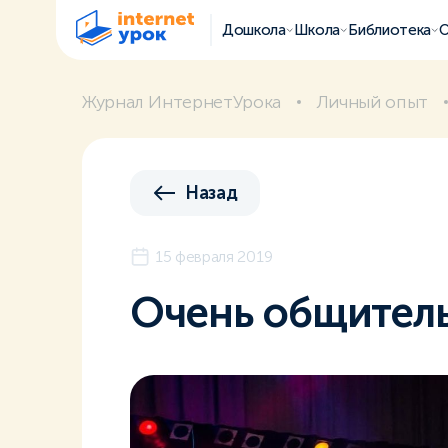
Дошкола
Школа
Библиотека
О
Журнал ИнтернетУрока
Личный опыт
Назад
15 февраля 2019
Очень общител