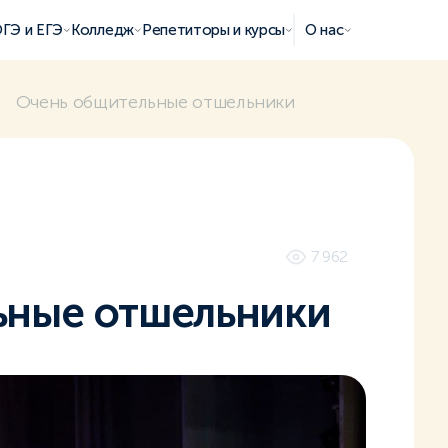
ГЭ и ЕГЭ
Колледж
Репетиторы и курсы
О нас
Очень общительные отшельники
7 962
ьные отшельники