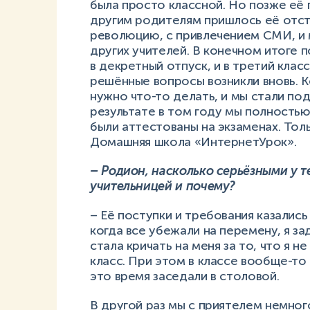
была просто классной. Но позже её 
другим родителям пришлось её отст
революцию, с привлечением СМИ, и 
других учителей. В конечном итоге
в декретный отпуск, и в третий клас
решённые вопросы возникли вновь. Ко
нужно что-то делать, и мы стали по
результате в том году мы полностью
были аттестованы на экзаменах. Толь
Домашняя школа «ИнтернетУрок».
– Родион, насколько серьёзными у 
учительницей и почему?
– Её поступки и требования казалис
когда все убежали на перемену, я за
стала кричать на меня за то, что я н
класс. При этом в классе вообще-то
это время заседали в столовой.
В другой раз мы с приятелем немног