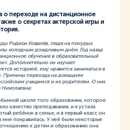
а о переходе на дистанционное
также о секретах актерской игры и
стория.
жды Родион Ковалёв, глядя на понурых
олы холодным дождливым днём. Год назад
анционное обучение в образовательный
к». Дополнительно он изучает
ется историей, ему нравится заниматься в
не. Причины перехода на домашнее
ссийским учащимся и их родителям. О них
 Николаевна:
 обычной школе того образования, которое
ало качество преподавания, и я устала
ртый ребёнок в семье, и в первый класс он
 мне понравилась. У неё были некоторые
 отношению к детям и образованию она