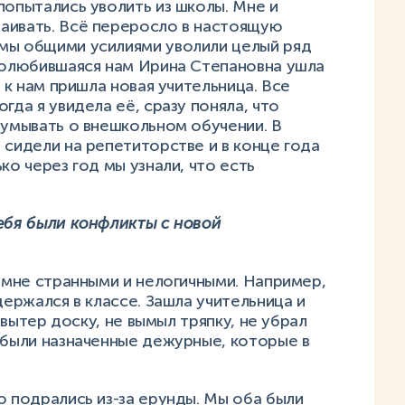
попытались уволить из школы. Мне и
аивать. Всё переросло в настоящую
мы общими усилиями уволили целый ряд
 полюбившаяся нам Ирина Степановна ушла
с к нам пришла новая учительница. Все
гда я увидела её, сразу поняла, что
думывать о внешкольном обучении. В
 сидели на репетиторстве и в конце года
ко через год мы узнали, что есть
тебя были конфликты с новой
ь мне странными и нелогичными. Например,
держался в классе. Зашла учительница и
е вытер доску, не вымыл тряпку, не убрал
 были назначенные дежурные, которые в
о подрались из-за ерунды. Мы оба были