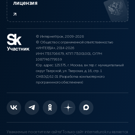
лицензия
© ИнтернетУрок, 2009-2026
© Общество с ограниченной ответственностью
«ИНТЕРДА», 2014-2026
ИНН 7715706679, КПП 771001001, ОГРН
1087746779559
Юр. адрес: 125375, г. Москва, вн.тер.г. муниципальный
округ Тверской, ул. Тверская, д. 16, стр. 1
ОКВЭД 62.01 (Разработка компьютерного
программного обеспечения)
Уважаемые посетители сайта! Только сайт interneturok.ru является