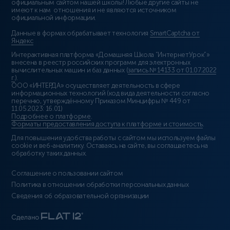
официальным сайтом нашей школы! Любые другие сайты не
имеют к нам отношения и не являются источником
официальной информации.
Данные в формах обрабатывает технология
SmartCaptcha от
Яндекс
Интерактивная платформа «Домашняя Школа “ИнтернетУрок”»
внесена в реестр российских программ для электронных
вычислительных машин и баз данных (
запись № 14133 от 01.07.2022
г.
).
ООО «ИНТЕРДА» осуществляет деятельность в сфере
информационных технологий (код вида деятельности согласно
перечню, утверждённому Приказом Минцифры № 449 от
11.05.2023: 16.01)
Подробнее о платформе
.
Форматы предоставления доступа к платформе и стоимость
.
Для повышения удобства работы с сайтом мы используем файлы
cookie и веб-аналитику. Оставаясь на сайте, вы соглашаетесь на
обработку таких данных.
Соглашение о пользовании сайтом
Политика в отношении обработки персональных данных
Сведения об образовательной организации