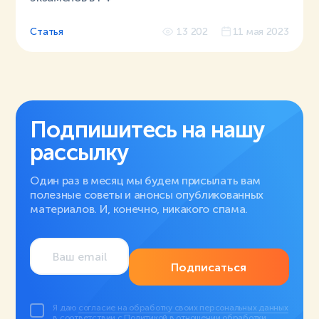
Статья
13 202
11 мая 2023
Подпишитесь на нашу
рассылку
Один раз в месяц мы будем присылать вам
полезные советы и анонсы опубликованных
материалов. И, конечно, никакого спама.
Подписаться
Я даю
согласие на обработку своих персональных данных
в соответствии с
Политикой в отношении обработки