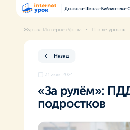
Дошкола
Школа
Библиотека
О
Журнал ИнтернетУрока
После уроков
Назад
31 июля 2024
«За рулём»: ПДД
подростков