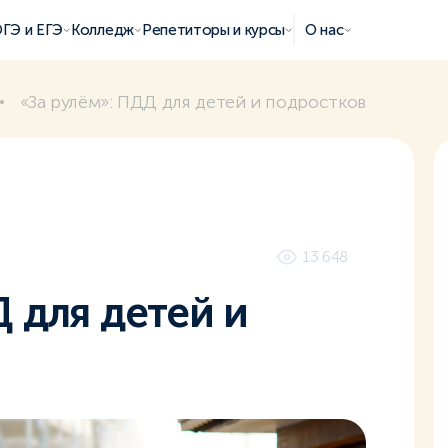
ГЭ и ЕГЭ
Колледж
Репетиторы и курсы
О нас
«За рулём»: ПДД для детей и подростков
13 648
 для детей и