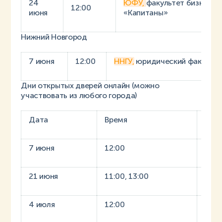
24
ЮФУ,
факультет бизнеса
12:00
июня
«Капитаны»
Нижний Новгород
7 июня
12:00
ННГУ,
юридический факульте
Дни открытых дверей онлайн (можно
участвовать из любого города)
Дата
Время
Учр
7 июня
12:00
ННГ
21 июня
11:00, 13:00
ЮФ
4 июля
12:00
КФУ