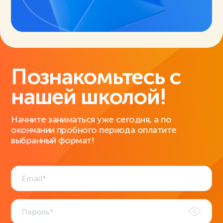
Познакомьтесь с
нашей школой!
Начните заниматься уже сегодня, а по
окончании пробного периода оплатите
выбранный формат!