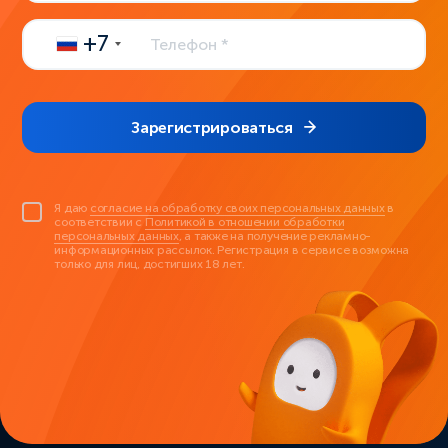
+7
Зарегистрироваться
Я даю
согласие на обработку своих персональных данных
в
соответствии с
Политикой в отношении обработки
персональных данных
, а также на получение рекламно-
информационных рассылок. Регистрация в сервисе возможна
только для лиц, достигших 18 лет.