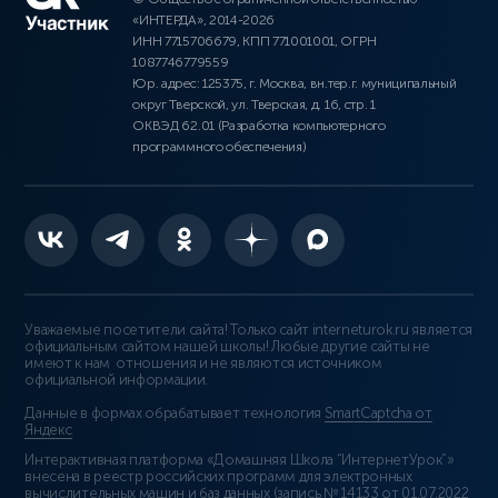
«ИНТЕРДА», 2014-2026
ИНН 7715706679, КПП 771001001, ОГРН
1087746779559
Юр. адрес: 125375, г. Москва, вн.тер.г. муниципальный
округ Тверской, ул. Тверская, д. 16, стр. 1
ОКВЭД 62.01 (Разработка компьютерного
программного обеспечения)
Уважаемые посетители сайта! Только сайт interneturok.ru является
официальным сайтом нашей школы! Любые другие сайты не
имеют к нам отношения и не являются источником
официальной информации.
Данные в формах обрабатывает технология
SmartCaptcha от
Яндекс
Интерактивная платформа «Домашняя Школа “ИнтернетУрок”»
внесена в реестр российских программ для электронных
вычислительных машин и баз данных (
запись № 14133 от 01.07.2022