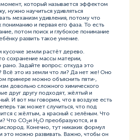
т момент, который называется эффектом
чку, нужно научиться удивляться
ать механизм удивления, потому что
 пониманию и первая его фаза. То есть
ание, потом поиск и глубокое понимание
ебёнку развить такое умение.
 кусочке земли растёт дерево.
то сохранение массы материи,
рано. Задайте вопрос: откуда это
 Всё это из земли что ли? Да нет же! Оно
том примере можно объяснить пяти-,
изм довольно сложного химического
рые друг другу подходят, жёлтый и
ный. И вот мы говорим, что в воздухе есть
Теперь так может случиться, что под
ится с жёлтым, а красный с зелёным. Что
и? Что СО
и Н
О преобразуются, и в
2
2
кислород. Конечно, тут никаких формул
 и это можно развивать. Важно, чтобы он