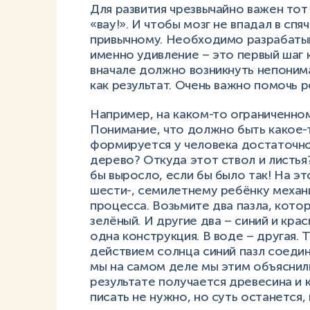
Для развития чрезвычайно важен то
«вау!». И чтобы мозг не впадал в спя
привычному. Необходимо разрабатыв
именно удивление – это первый шаг к
вначале должно возникнуть непоним
как результат. Очень важно помочь р
Например, на каком-то ограниченном
Понимание, что должно быть какое-
формируется у человека достаточно 
дерево? Откуда этот ствол и листья?
бы выросло, если бы было так! На э
шести-, семилетнему ребёнку механ
процесса. Возьмите два пазла, кото
зелёный. И другие два – синий и крас
одна конструкция. В воде – другая. 
действием солнца синий пазл соедин
мы на самом деле мы этим объяснил
результате получается древесина и 
писать не нужно, но суть останется,