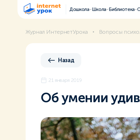
Дошкола
Школа
Библиотека
О
Журнал ИнтернетУрока
Вопросы психо
Назад
21 января 2019
Об умении удив