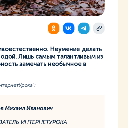
ивоестественно. Неумение делать
родой. Лишь самым талантливым из
бность замечать необычное в
нтернетУрока":
ев Михаил Иванович
АТЕЛЬ ИНТЕРНЕТУРОКА