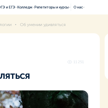
ГЭ и ЕГЭ
Колледж
Репетиторы и курсы
О нас
логии
Об умении удивляться
11 251
ляться