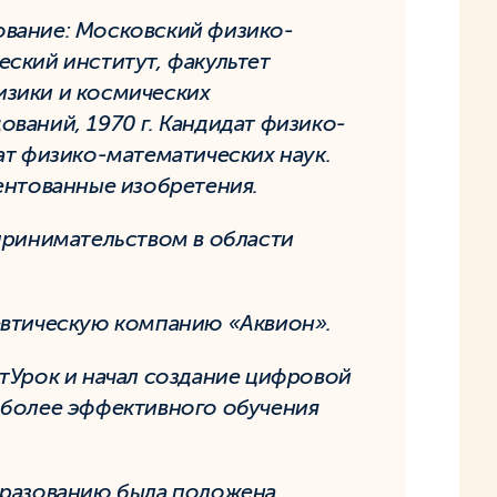
вание: Московский физико-
еский институт, факультет
зики и космических
ований, 1970 г. Кандидат физико-
ат физико-математических наук.
ентованные изобретения.
принимательством в области
евтическую компанию «Аквион».
тУрок и начал создание цифровой
 более эффективного обучения
бразованию была положена