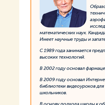
Образо
технич
аэрофи
исслед
математических наук. Кандид
Имеет научные труды и запат
С 1989 года занимается пред
высоких технологий.
В 2002 году основал фармац
В 2009 году основал Интерне
библиотеки видеоуроков для
школьников.
В основу подхода школы к о