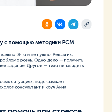
ку с помощью методики PCM
ально. Это и не нужно. Решая их,
проблеме рознь. Одно дело — получить
ее задание. Другое — тихо ненавидеть
овых ситуациях, подсказывает
холог-консультант и коуч Анна
т помочь при стрессе