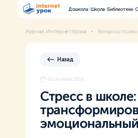
Дошкола
Школа
Библиотека
О
Журнал ИнтернетУрока
Вопросы психо
Назад
01 октября 2024
Стресс в школе:
трансформиров
эмоциональный