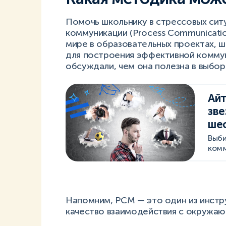
Помочь школьнику в стрессовых си
коммуникации (Process Communicatio
мире в образовательных проектах, ш
для построения эффективной коммун
обсуждали, чем она полезна в выбор
Айт
зве
шес
Выби
комм
Напомним, PCM — это один из инст
качество взаимодействия с окружа