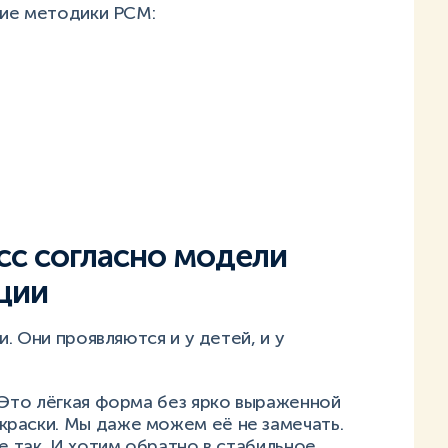
ние методики PCM:
есс согласно модели
ции
. Они проявляются и у детей, и у
 Это лёгкая форма без ярко выраженной
раски. Мы даже можем её не замечать.
не так. И хотим обратно в стабильное