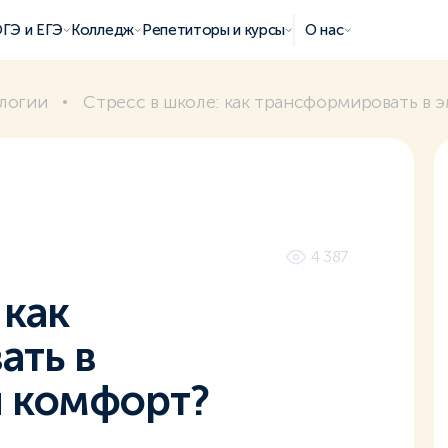
ГЭ и ЕГЭ
Колледж
Репетиторы и курсы
О нас
логии
Стресс в школе: как трансформировать в
4 387
 как
ать в
 комфорт?