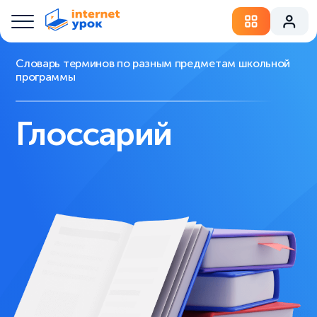
Словарь терминов по разным предметам школьной
программы
Глоссарий