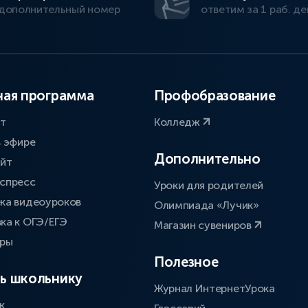
дополнительный номер
ответим за 1 раб. де
ая программа
Профобразование
ат
Колледж
в эфире
Дополнительно
айт
спресс
Уроки для родителей
ка видеоуроков
Олимпиада «Лучик»
ка к ОГЭ/ЕГЭ
Магазин сувениров
оры
Полезное
ь школьнику
Журнал ИнтернетУрока
к