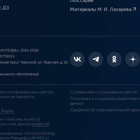
Глоссарий
с ДЗ
Материалы М. И. Лазарева
 «ИНТЕРДА», 2014-2026
46779559
льный округ Тверской, ул. Тверская, д. 16,
раммного обеспечения)
является официальным сайтом
Соглашение о пользовании сайтом
ния и не являются
Политика в отношении обработки п
данных
Сведения об образовательной орга
т Яндекс
”» внесена в реестр
н и баз данных (
запись №
рмационных технологий (код
казом Минцифры № 449 от