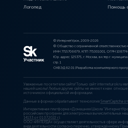
Логопед
Помощь 
© ИнтернетУрок, 2009-2026
© Общество с ограниченной ответственностью
ИНН 7715706679, КПП 771001001, ОГРН 10877
Юр. адрес: 125375, г. Москва, вн.тер.г. муниципа
стр. 1
ОКВЭД 62.01 (Разработка компьютерного прог
Уважаемые посетители сайта! Только сайт interneturok.ru 
нашей школы! Любые другие сайты не имеют к нам отноше
источником официальной информации.
Данные в формах обрабатывает технология
SmartCaptcha о
Интерактивная платформа «Домашняя Школа “ИнтернетУрок
российских программ для электронных вычислительных маши
14133 от 01.07.2022 г.
).
ООО «ИНТЕРДА» осуществляет деятельность в сфере инфо
вида деятельности согласно перечню, утверждённому При