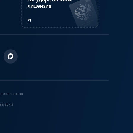
лицензия
ерсональных
низации