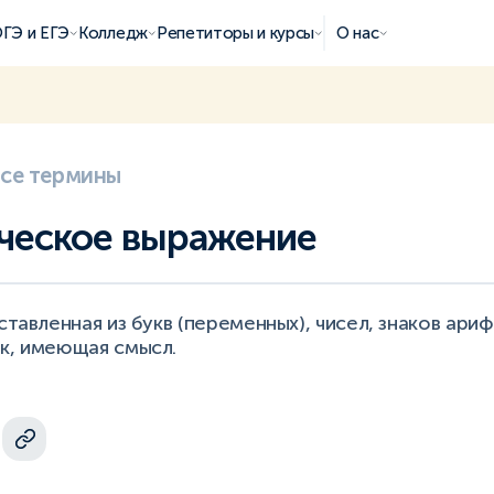
ГЭ и ЕГЭ
Колледж
Репетиторы и курсы
О нас
все термины
ческое выражение
оставленная из букв (переменных), чисел, знаков ари
ок, имеющая смысл.