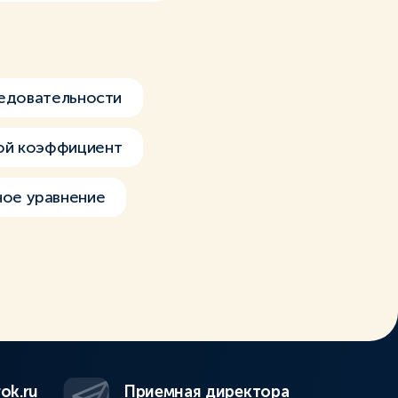
ледовательности
ой коэффициент
ое уравнение
ok.ru
Приемная директора