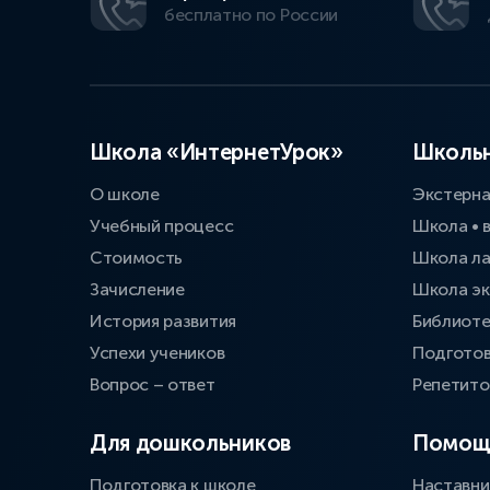
бесплатно по России
Школа «ИнтернетУрок»
Школьн
О школе
Экстерн
Учебный процесс
Школа • 
Стоимость
Школа л
Зачисление
Школа эк
История развития
Библиоте
Успехи учеников
Подготов
Вопрос – ответ
Репетит
Для дошкольников
Помощ
Подготовка к школе
Наставни