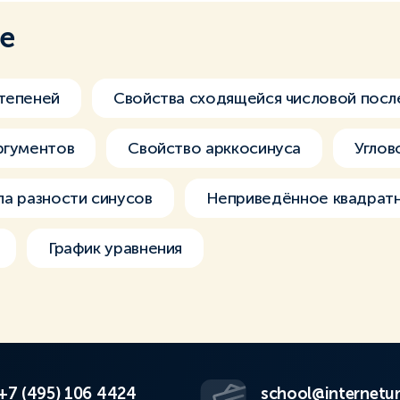
ме
тепеней
Свойства сходящейся числовой пос
ргументов
Свойство арккосинуса
Углов
а разности синусов
Неприведённое квадратн
График уравнения
+7 (495) 106 4424
school@internetur