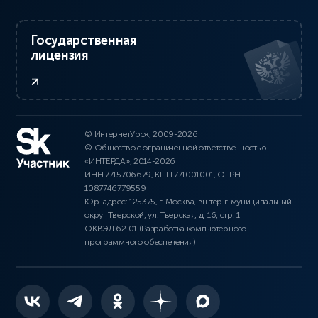
Государственная
лицензия
© ИнтернетУрок, 2009-2026
© Общество с ограниченной ответственностью
«ИНТЕРДА», 2014-2026
ИНН 7715706679, КПП 771001001, ОГРН
1087746779559
Юр. адрес: 125375, г. Москва, вн.тер.г. муниципальный
округ Тверской, ул. Тверская, д. 16, стр. 1
ОКВЭД 62.01 (Разработка компьютерного
программного обеспечения)