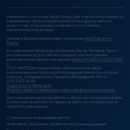
Уважаемые посетители сайта! Только сайт interneturok.ru является
официальным сайтом нашей школы! Любые другие сайты не
имеют к нам отношения и не являются источником
официальной информации.
Данные в формах обрабатывает технология
SmartCaptcha от
Яндекс
Интерактивная платформа «Домашняя Школа “ИнтернетУрок”»
внесена в реестр российских программ для электронных
вычислительных машин и баз данных (
запись № 14133 от 01.07.2022
г.
).
ООО «ИНТЕРДА» осуществляет деятельность в сфере
информационных технологий (код вида деятельности согласно
перечню, утверждённому Приказом Минцифры № 449 от
11.05.2023: 16.01)
Подробнее о платформе
.
Форматы предоставления доступа к платформе и стоимость
.
Для повышения удобства работы с сайтом мы используем файлы
cookie и веб-аналитику. Оставаясь на сайте, вы соглашаетесь на
обработку таких данных.
Соглашение о пользовании сайтом
Политика в отношении обработки персональных данных