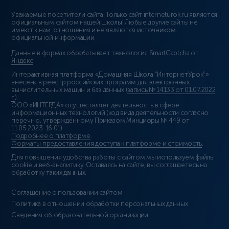
Уважаемые посетители сайта! Только сайт interneturok.ru является
официальным сайтом нашей школы! Любые другие сайты не
имеют к нам отношения и не являются источником
официальной информации.
Данные в формах обрабатывает технология
SmartCaptcha от
Яндекс
Интерактивная платформа «Домашняя Школа “ИнтернетУрок”»
внесена в реестр российских программ для электронных
вычислительных машин и баз данных (
запись № 14133 от 01.07.2022
г.
).
ООО «ИНТЕРДА» осуществляет деятельность в сфере
информационных технологий (код вида деятельности согласно
перечню, утверждённому Приказом Минцифры № 449 от
11.05.2023: 16.01)
Подробнее о платформе
.
Форматы предоставления доступа к платформе и стоимость
.
Для повышения удобства работы с сайтом мы используем файлы
cookie и веб-аналитику. Оставаясь на сайте, вы соглашаетесь на
обработку таких данных.
Соглашение о пользовании сайтом
Политика в отношении обработки персональных данных
Сведения об образовательной организации