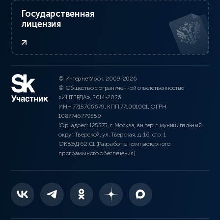
Государственная
лицензия
© ИнтернетУрок, 2009-2026
© Общество с ограниченной ответственностью
«ИНТЕРДА», 2014-2026
ИНН 7715706679, КПП 771001001, ОГРН
1087746779559
Юр. адрес: 125375, г. Москва, вн.тер.г. муниципальный
округ Тверской, ул. Тверская, д. 16, стр. 1
ОКВЭД 62.01 (Разработка компьютерного
программного обеспечения)