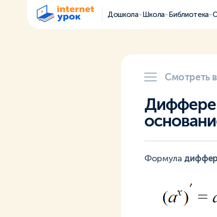
Дошкола
Школа
Библиотека
О
Смотреть 
Дифферен
основани
Формула
диффер