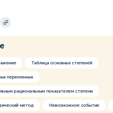
ме
ражение
Таблица основных степеней
вых переменных
ельным рациональным показателем степени
фический метод
Невозможное событие