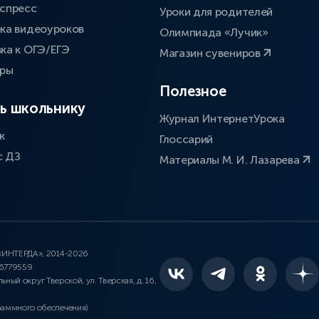
спресс
Уроки для родителей
ка видеоуроков
Олимпиада «Лучик»
ка к ОГЭ/ЕГЭ
Магазин сувениров
оры
Полезное
ь школьнику
Журнал ИнтернетУрока
к
Глоссарий
с ДЗ
Материалы М. И. Лазарева
 «ИНТЕРДА», 2014-2026
46779559
льный округ Тверской, ул. Тверская, д. 16,
раммного обеспечения)