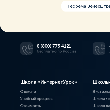
Теорема Вейерштр
8 (800) 775 4121
бесплатно по России
Школа «ИнтернетУрок»
Школьн
О школе
Экстерн
Учебный процесс
Школа • 
Стоимость
Школа л