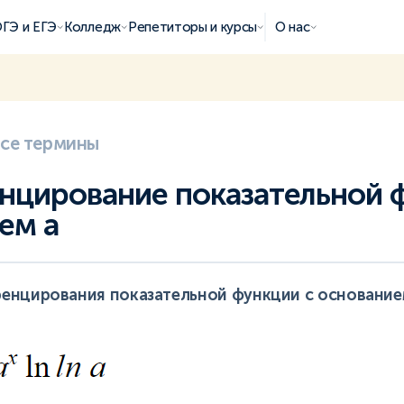
ГЭ и ЕГЭ
Колледж
Репетиторы и курсы
О нас
все термины
цирование показательной ф
ем а
енцирования показательной функции с основанием