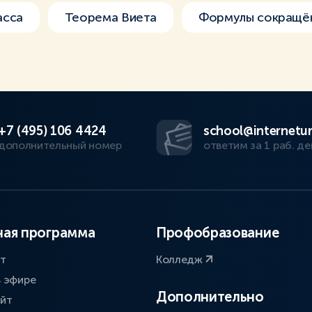
асса
Теорема Виета
Формулы сокращё
+7 (495) 106 4424
school@internetur
дополнительный номер
ответим за 1 раб. де
ая программа
Профобразование
ат
Колледж
в эфире
Дополнительно
айт