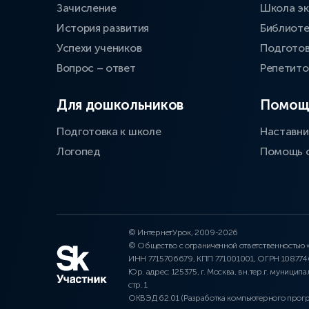
Зачисление
Школа эк
История развития
Библиоте
Успехи учеников
Подготов
Вопрос – ответ
Репетит
Для дошкольников
Помощ
Подготовка к школе
Наставни
Логопед
Помощь 
© ИнтернетУрок, 2009-2026
© Общество с ограниченной ответственностью
ИНН 7715706679, КПП 771001001, ОГРН 10877
Юр. адрес: 125375, г. Москва, вн.тер.г. муниципа
стр. 1
ОКВЭД 62.01 (Разработка компьютерного прог