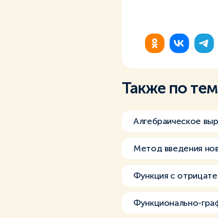
Также по те
Алгебраическое вы
Метод введения но
Функция с отрицат
Функционально-гра